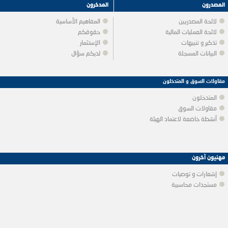
المصدرون
المدخرون
لائحة المصدريين
المفاهيم الأساسية
لائحة العمليات المالية
حقوقكم
تذكير و تنبيهات
الإستثمار
البيانات المسجلة
لديكم سؤال
مقاولات السوق و المتدخلون
المتدخلون
مقاولات السوق
أنشطة خاضعة لاعتماد الهيئة
مهنيون آخرون
إشعارات و توصيات
مستجدات محاسبية