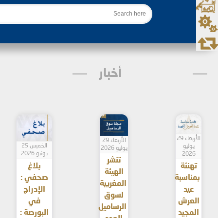
بحث
أخبار
الأربعاء 29
الأربعاء 29
الخميس 25
يوليو
يوليو 2026
يونيو 2026
2026
تنشر
تهنئة
بلاغ
الهيئة
بمناسبة
صحفي :
المغربية
عيد
الإدراج
لسوق
العرش
في
الرساميل
المجيد
البورصة :