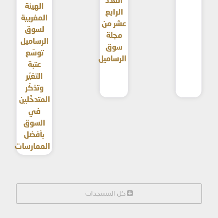
العدد
الهيئة
الرابع
المغربية
عشر من
لسوق
مجلة
الرساميل
سوق
توسّع
الرساميل
عتبة
التغيّر
وتذكّر
المتدخّلين
في
السوق
بأفضل
الممارسات
كل المستجدات