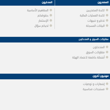
المصدرون
المدخرون
لائحة المصدريين
المفاهيم الأساسية
لائحة العمليات المالية
حقوقكم
تذكير و تنبيهات
الإستثمار
البيانات المسجلة
لديكم سؤال
مقاولات السوق و المتدخلون
المتدخلون
مقاولات السوق
أنشطة خاضعة لاعتماد الهيئة
مهنيون آخرون
إشعارات و توصيات
مستجدات محاسبية