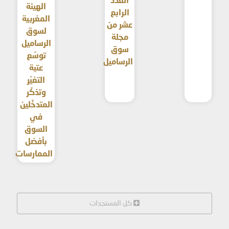
العدد
الهيئة
الرابع
المغربية
عشر من
لسوق
مجلة
الرساميل
سوق
توسّع
الرساميل
عتبة
التغيّر
وتذكّر
المتدخّلين
في
السوق
بأفضل
الممارسات
كل المستجدات