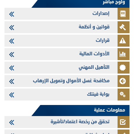
ولوج مباشر
شركات التمويل
إصدارات
29/07/2026
تهنئة بمناسبة عيد العرش المجيد
قوانين و أنظمة
29/07/2026
تنشر الهيئة المغربية لسوق الرساميل العدد الرابع عشر من مجلة سوق الرساميل
قرارات
28/07/2026
الأدوات المالية
Med Paper - تجاوز حد المساهمة 5%
24/07/2026
التأهيل المهني
Saham Leasing - التحيين السنوي لملف المعلومات المتعلق ببرنامج إصدار
سندات شركات التمويل
مكافحة غسل الأموال وتمويل الإرهاب
24/07/2026
بوابة فينتك
Jaida - التحيين السنوي لملف المعلومات المتعلق ببرنامج إصدار سندات
شركات التمويل
معلومات عملية
تحقق من رخصة اعتماد/تأشيرة