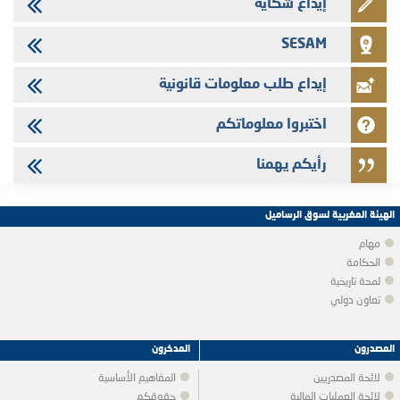
إيداع شكاية
SESAM
إيداع طلب معلومات قانونية
اختبروا معلوماتكم
رأيكم يهمنا
الهيئة المغربية لسوق الرساميل
مهام
الحكامة
لمحة تاريخية
تعاون دولي
المصدرون
المدخرون
لائحة المصدريين
المفاهيم الأساسية
لائحة العمليات المالية
حقوقكم