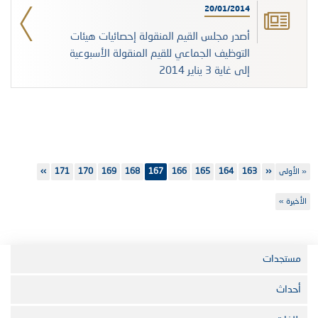
20/01/2014
أصدر مجلس القيم المنقولة إحصائيات هيئات
التوظيف الجماعي للقيم المنقولة الأسبوعية
إلى غاية 3 يناير 2014
Pagination
First
« الأولى
‹‹
163
Previous
الصفحة
164
الصفحة
165
الصفحة
166
الصفحة
167
168
الصفحة
169
الصفحة
170
الصفحة
171
الصفحة
››
Next
page
page
page
Last
الأخيرة »
page
مستجدات
أحداث