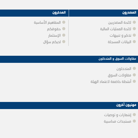
المصدرون
المدخرون
لائحة المصدريين
المفاهيم الأساسية
لائحة العمليات المالية
حقوقكم
تذكير و تنبيهات
الإستثمار
البيانات المسجلة
لديكم سؤال
مقاولات السوق و المتدخلون
المتدخلون
مقاولات السوق
أنشطة خاضعة لاعتماد الهيئة
مهنيون آخرون
إشعارات و توصيات
مستجدات محاسبية