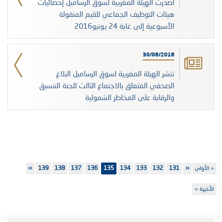
أصدرت الهيئة المغربية لسوق الرساميل إحصائيات
هيئات التوظيف الجماعي للقيم المنقولة
الأسبوعية إلى غاية 24 يونيو2016
30/06/2016
تنشر الهيئة المغربية لسوق الرساميل البلاغ
الصحفي المتعلق بالاجتماع الثالث للجنة التنسيق
والرقابة على المخاطر الشمولية
Pagination
First
« الأولى
‹‹
131
Previous
الصفحة
132
الصفحة
133
الصفحة
134
الصفحة
135
136
الصفحة
137
الصفحة
138
الصفحة
139
الصفحة
››
Next
page
page
page
Last
الأخيرة »
page