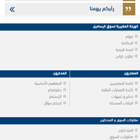
رأيكم يهمنا
الهيئة المغربية لسوق الرساميل
مهام
الحكامة
لمحة تاريخية
تعاون دولي
المصدرون
المدخرون
لائحة المصدريين
المفاهيم الأساسية
لائحة العمليات المالية
حقوقكم
تذكير و تنبيهات
الإستثمار
البيانات المسجلة
لديكم سؤال
مقاولات السوق و المتدخلون
المتدخلون
مقاولات السوق