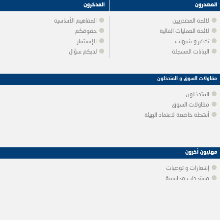
المصدرون
المدخرون
لائحة المصدريين
المفاهيم الأساسية
لائحة العمليات المالية
حقوقكم
تذكير و تنبيهات
الإستثمار
البيانات المسجلة
لديكم سؤال
مقاولات السوق و المتدخلون
المتدخلون
مقاولات السوق
أنشطة خاضعة لاعتماد الهيئة
مهنيون آخرون
إشعارات و توصيات
مستجدات محاسبية