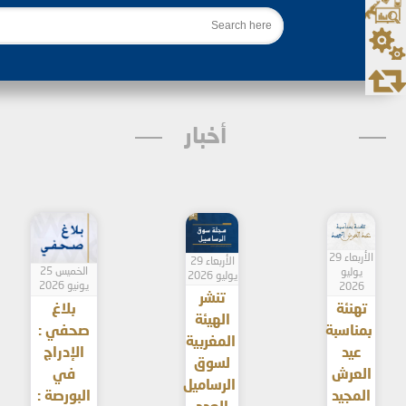
بحث
أخبار
الأربعاء 29
الأربعاء 29
الخميس 25
يوليو
يوليو 2026
يونيو 2026
2026
تنشر
تهنئة
بلاغ
الهيئة
بمناسبة
صحفي :
المغربية
عيد
الإدراج
لسوق
العرش
في
الرساميل
المجيد
البورصة :