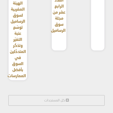
العدد
الهيئة
الرابع
المغربية
عشر من
لسوق
مجلة
الرساميل
سوق
توسّع
الرساميل
عتبة
التغيّر
وتذكّر
المتدخّلين
في
السوق
بأفضل
الممارسات
كل المستجدات