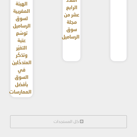
العدد
الهيئة
الرابع
المغربية
عشر من
لسوق
مجلة
الرساميل
سوق
توسّع
الرساميل
عتبة
التغيّر
وتذكّر
المتدخّلين
في
السوق
بأفضل
الممارسات
كل المستجدات