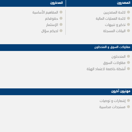
المصدرون
المدخرون
لائحة المصدريين
المفاهيم الأساسية
لائحة العمليات المالية
حقوقكم
تذكير و تنبيهات
الإستثمار
البيانات المسجلة
لديكم سؤال
مقاولات السوق و المتدخلون
المتدخلون
مقاولات السوق
أنشطة خاضعة لاعتماد الهيئة
مهنيون آخرون
إشعارات و توصيات
مستجدات محاسبية