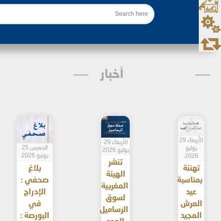
بحث
أخبار
الأربعاء 29
الأربعاء 29
الخميس 25
يوليو
يوليو 2026
يونيو 2026
2026
تنشر
تهنئة
بلاغ
الهيئة
بمناسبة
صحفي :
المغربية
عيد
الإدراج
لسوق
العرش
في
الرساميل
المجيد
البورصة :