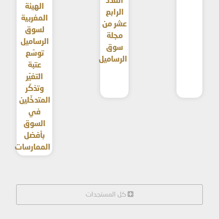
العدد
الهيئة
الرابع
المغربية
عشر من
لسوق
مجلة
الرساميل
سوق
توسّع
الرساميل
عتبة
التغيّر
وتذكّر
المتدخّلين
في
السوق
بأفضل
الممارسات
كل المستجدات