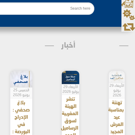
بحث
أخبار
الأربعاء 29
الأربعاء 29
الخميس 25
يوليو
يوليو 2026
يونيو 2026
2026
تنشر
تهنئة
بلاغ
الهيئة
بمناسبة
صحفي :
المغربية
عيد
الإدراج
لسوق
العرش
في
الرساميل
المجيد
البورصة :