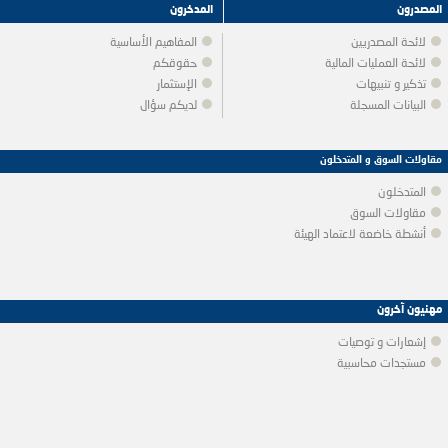
المصدرون
المدخرون
لائحة المصدريين
المفاهيم الأساسية
لائحة العمليات المالية
حقوقكم
تذكير و تنبيهات
الإستثمار
البيانات المسجلة
لديكم سؤال
مقاولات السوق و المتدخلون
المتدخلون
مقاولات السوق
أنشطة خاضعة لاعتماد الهيئة
مهنيون آخرون
إشعارات و توصيات
مستجدات محاسبية