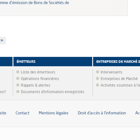
ramme d'émission de Bons de Sociétés de
e
 »
ÉMETTEURS
ENTREPRISES DE MARCHÉ 
Liste des émetteurs
Intervenants
Opérations financières
Entreprises de Marché
Rappels & alertes
Activités soumises à l
ion?
Documents d’information enregistrés
site
Contact
Mentions légales
Droit d’accès à l’information
Ac