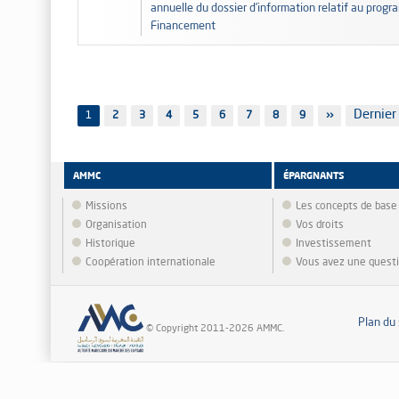
annuelle du dossier d’information relatif au prog
Financement
Pagination
Dernièr
Dernier
1
Page
2
Page
3
Page
4
Page
5
Page
6
Page
7
Page
8
Page
9
Page
››
page
suivante
AMMC
ÉPARGNANTS
Missions
Les concepts de base
Organisation
Vos droits
Historique
Investissement
Coopération internationale
Vous avez une quest
Plan du 
© Copyright 2011-2026 AMMC.