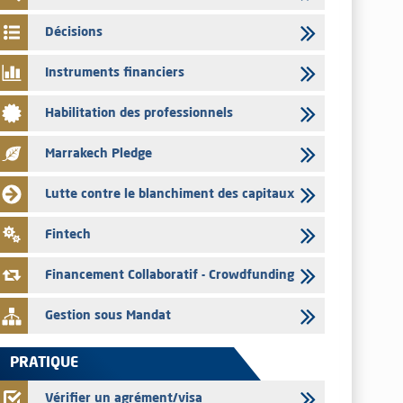
03/08/2026
Décisions
L’AMMC met sur son site internet les publications réalisées
par les émetteurs en date du 3 août 2026
Instruments financiers
03/08/2026
Habilitation des professionnels
Liste des agréments et visas d'OPCVM accordés par l'AMMC
pour le mois de juillet 2026
Marrakech Pledge
03/08/2026
L' AMMC publie les indicateurs mensuels du marché des
Lutte contre le blanchiment des capitaux
capitaux pour le mois de Juin 2026
31/07/2026
Fintech
L’AMMC met sur son site internet les publications réalisées
par les émetteurs du 30 au 31 juillet 2026
Financement Collaboratif - Crowdfunding
Gestion sous Mandat
PRATIQUE
Vérifier un agrément/visa