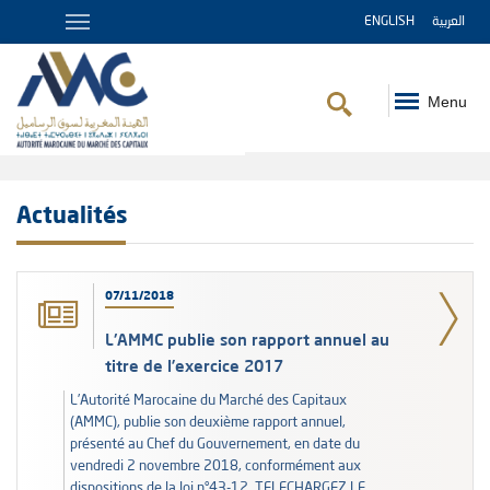
ENGLISH
العربية
Menu
Fil
d'Ariane
Actualités
07/11/2018
L'AMMC publie son rapport annuel au
titre de l’exercice 2017
L’Autorité Marocaine du Marché des Capitaux
(AMMC), publie son deuxième rapport annuel,
présenté au Chef du Gouvernement, en date du
vendredi 2 novembre 2018, conformément aux
dispositions de la loi n°43-12. TELECHARGEZ LE