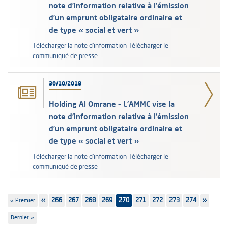
note d’information relative à l'émission
d’un emprunt obligataire ordinaire et
de type « social et vert »
Télécharger la note d’information Télécharger le
communiqué de presse
30/10/2018
Holding Al Omrane – L’AMMC vise la
note d’information relative à l'émission
d’un emprunt obligataire ordinaire et
de type « social et vert »
Télécharger la note d’information Télécharger le
communiqué de presse
Pagination
Première
« Premier
Page
‹‹
Page
266
Page
267
Page
268
Page
269
270
Page
271
Page
272
Page
273
Page
274
Page
››
page
précédente
suivante
Dernière
Dernier »