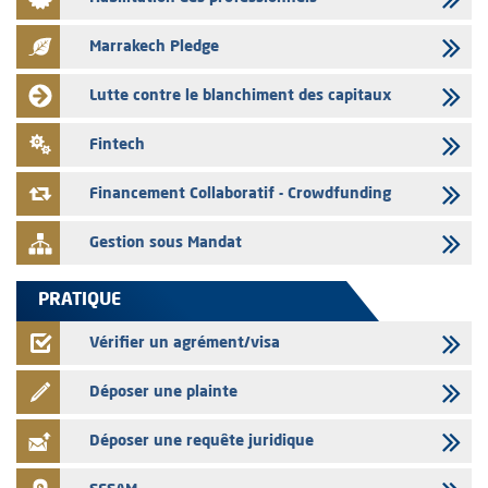
émetteurs en date du 3 août 2026
Marrakech Pledge
03/08/2026
Liste des agréments et visas d'OPCVM accordés par l'AMMC pour le
Lutte contre le blanchiment des capitaux
mois de juillet 2026
03/08/2026
Fintech
L' AMMC publie les indicateurs mensuels du marché des capitaux pour
le mois de Juin 2026
Financement Collaboratif - Crowdfunding
Gestion sous Mandat
PRATIQUE
Vérifier un agrément/visa
Déposer une plainte
Déposer une requête juridique