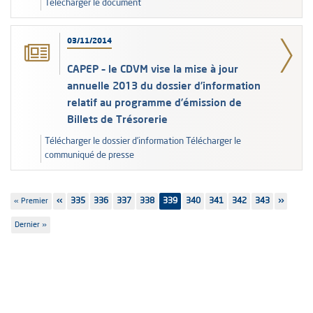
Télécharger le document
03/11/2014
CAPEP – le CDVM vise la mise à jour
annuelle 2013 du dossier d’information
relatif au programme d’émission de
Billets de Trésorerie
Télécharger le dossier d’information Télécharger le
communiqué de presse
Pagination
Première
« Premier
Page
‹‹
Page
335
Page
336
Page
337
Page
338
339
Page
340
Page
341
Page
342
Page
343
Page
››
page
précédente
suivante
Dernière
Dernier »
page