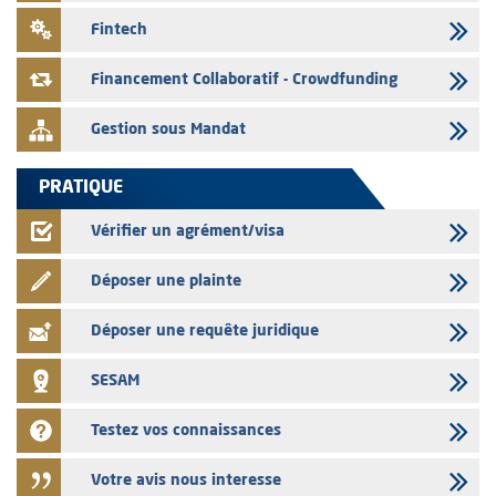
03/08/2026
Fintech
L' AMMC publie les indicateurs mensuels du marché des capitaux pour
le mois de Juin 2026
Financement Collaboratif - Crowdfunding
Gestion sous Mandat
PRATIQUE
Vérifier un agrément/visa
Déposer une plainte
Déposer une requête juridique
SESAM
Testez vos connaissances
Votre avis nous interesse