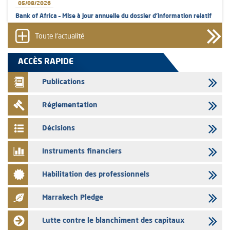
05/08/2026
Bank of Africa – Mise à jour annuelle du dossier d’information relatif
au programme d'émission de certificats de dépôt
Toute l'actualité
05/08/2026
L’AMMC met sur son site internet les publications réalisées par les
ACCÈS RAPIDE
émetteurs en date du 5 août 2026
Publications
04/08/2026
L’AMMC met sur son site internet les publications réalisées par les
Réglementation
émetteurs en date du 4 août 2026
03/08/2026
Décisions
Saham Bank – Mise à jour annuelle du dossier d’information relatif au
programme d'émission de certificats de dépôt
Instruments financiers
03/08/2026
Habilitation des professionnels
L’AMMC met sur son site internet les publications réalisées par les
émetteurs en date du 3 août 2026
Marrakech Pledge
03/08/2026
Liste des agréments et visas d'OPCVM accordés par l'AMMC pour le
Lutte contre le blanchiment des capitaux
mois de juillet 2026