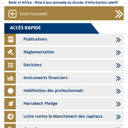
Bank of Africa – Mise à jour annuelle du dossier d’information relatif
au programme d'émission de certificats de dépôt
Toute l'actualité
05/08/2026
L’AMMC met sur son site internet les publications réalisées par les
ACCÈS RAPIDE
émetteurs en date du 5 août 2026
Publications
04/08/2026
L’AMMC met sur son site internet les publications réalisées par les
Réglementation
émetteurs en date du 4 août 2026
03/08/2026
Décisions
Saham Bank – Mise à jour annuelle du dossier d’information relatif au
programme d'émission de certificats de dépôt
Instruments financiers
03/08/2026
Habilitation des professionnels
L’AMMC met sur son site internet les publications réalisées par les
émetteurs en date du 3 août 2026
Marrakech Pledge
03/08/2026
Liste des agréments et visas d'OPCVM accordés par l'AMMC pour le
Lutte contre le blanchiment des capitaux
mois de juillet 2026
03/08/2026