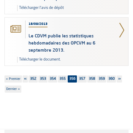
Télécharger l'avis de dépôt
18/09/2013
Le CDVM publie les statistiques
hebdomadaires des OPCVM au 6
septembre 2013.
Télécharger le document.
Pagination
Première
« Premier
Page
‹‹
Page
352
Page
353
Page
354
Page
355
356
Page
357
Page
358
Page
359
Page
360
Page
››
page
précédente
suivante
Dernière
Dernier »
page