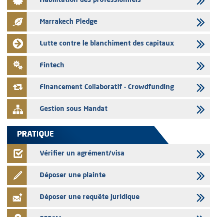
Habilitation des professionnels
L’AMMC met sur son site internet les publications réalisées par les
émetteurs en date du 3 août 2026
Marrakech Pledge
03/08/2026
Liste des agréments et visas d'OPCVM accordés par l'AMMC pour le
Lutte contre le blanchiment des capitaux
mois de juillet 2026
03/08/2026
Fintech
L' AMMC publie les indicateurs mensuels du marché des capitaux pour
le mois de Juin 2026
Financement Collaboratif - Crowdfunding
Gestion sous Mandat
PRATIQUE
Vérifier un agrément/visa
Déposer une plainte
Déposer une requête juridique