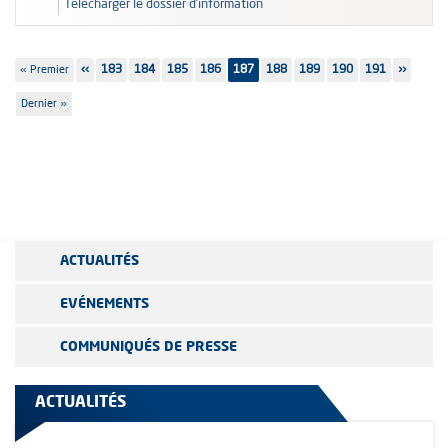
Télécharger le dossier d’information
Pagination
Première
« Premier
Page
‹‹
Page
183
Page
184
Page
185
Page
186
187
Page
188
Page
189
Page
190
Page
191
Page
››
page
précédente
suivante
Dernière
Dernier »
page
ACTUALITÉS
EVÉNEMENTS
COMMUNIQUÉS DE PRESSE
ACTUALITÉS