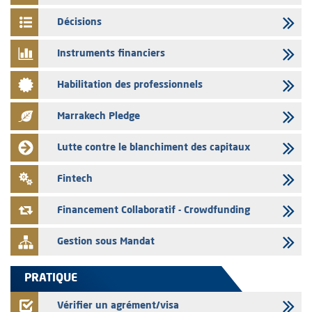
03/08/2026
Décisions
L’AMMC met sur son site internet les publications réalisées par les
émetteurs en date du 3 août 2026
Instruments financiers
03/08/2026
Habilitation des professionnels
Liste des agréments et visas d'OPCVM accordés par l'AMMC pour le
mois de juillet 2026
Marrakech Pledge
03/08/2026
L' AMMC publie les indicateurs mensuels du marché des capitaux pour
Lutte contre le blanchiment des capitaux
le mois de Juin 2026
31/07/2026
Fintech
L’AMMC met sur son site internet les publications réalisées par les
émetteurs du 30 au 31 juillet 2026
Financement Collaboratif - Crowdfunding
Gestion sous Mandat
PRATIQUE
Vérifier un agrément/visa