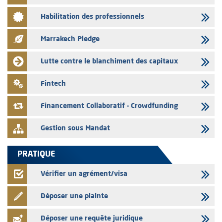
03/08/2026
Habilitation des professionnels
L’AMMC met sur son site internet les publications réalisées par les
émetteurs en date du 3 août 2026
Marrakech Pledge
03/08/2026
Liste des agréments et visas d'OPCVM accordés par l'AMMC pour le
Lutte contre le blanchiment des capitaux
mois de juillet 2026
03/08/2026
Fintech
L' AMMC publie les indicateurs mensuels du marché des capitaux pour
le mois de Juin 2026
Financement Collaboratif - Crowdfunding
Gestion sous Mandat
PRATIQUE
Vérifier un agrément/visa
Déposer une plainte
Déposer une requête juridique