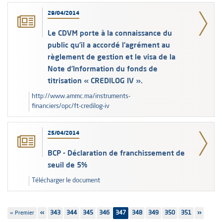
29/04/2014
Le CDVM porte à la connaissance du
public qu’il a accordé l’agrément au
règlement de gestion et le visa de la
Note d’Information du fonds de
titrisation « CREDILOG IV ».
http://www.ammc.ma/instruments-
financiers/opc/ft-credilog-iv
25/04/2014
BCP - Déclaration de franchissement de
seuil de 5%
Télécharger le document
Pagination
Première
« Premier
Page
‹‹
Page
343
Page
344
Page
345
Page
346
347
Page
348
Page
349
Page
350
Page
351
Page
››