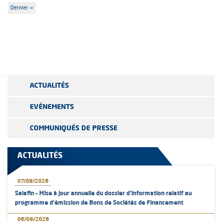
page
précédente
suivante
Dernière
Dernier »
page
ACTUALITÉS
EVÉNEMENTS
COMMUNIQUÉS DE PRESSE
ACTUALITÉS
07/08/2026
Salafin – Mise à jour annuelle du dossier d’information relatif au
programme d'émission de Bons de Sociétés de Financement
06/08/2026