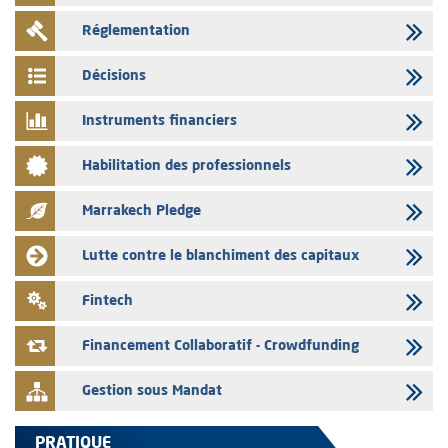
L’AMMC met sur son site internet les publications réalisées par les
Réglementation
émetteurs en date du 4 août 2026
03/08/2026
Décisions
Saham Bank – Mise à jour annuelle du dossier d’information relatif au
programme d'émission de certificats de dépôt
Instruments financiers
03/08/2026
Habilitation des professionnels
L’AMMC met sur son site internet les publications réalisées par les
émetteurs en date du 3 août 2026
Marrakech Pledge
03/08/2026
Liste des agréments et visas d'OPCVM accordés par l'AMMC pour le
Lutte contre le blanchiment des capitaux
mois de juillet 2026
03/08/2026
Fintech
L' AMMC publie les indicateurs mensuels du marché des capitaux pour
le mois de Juin 2026
Financement Collaboratif - Crowdfunding
Gestion sous Mandat
PRATIQUE