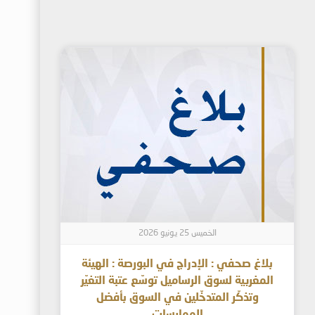
الخميس 25 يونيو 2026
بلاغ صحفي : الإدراج في البورصة : الهيئة
المغربية لسوق الرساميل توسّع عتبة التغيّر
وتذكّر المتدخّلين في السوق بأفضل