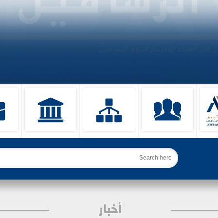
ث
أخبار