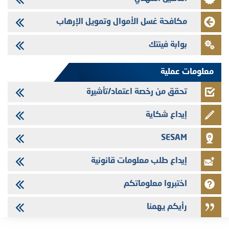
28/07/2026
Med Paper - تجاوز حد المساهمة 5%
مكافحة غسل الأموال وتمويل الإرهاب
24/07/2026
بوابة فينتك
Saham Leasing - التحيين السنوي لملف المعلومات المتعلق ببرنامج إصدار
سندات شركات التمويل
معلومات عملية
تحقق من رخصة اعتماد/تأشيرة
إيداع شكاية
SESAM
إيداع طلب معلومات قانونية
اختبروا معلوماتكم
رأيكم يهمنا