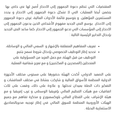
المقتضيات التي تنظم دعوة الجمهور إلى الادخار أصبح لها نص خاص بها
يتضمن أيضا العمليات التي لا تشكل دعوة الجمهور إلى الادخار و يحدد
المستثمرين المؤهلين. و بتوسيع قائمة الأدوات المالية، غرض دعوة الجمهور
إلى الادخار، يوسع النص الجديد مفهوم الأشخاص الذين يدعون الجمهور إلى
الادخار إلى المؤسسات التي تدعو الجمهور إلى الادخار. كما ساعد النص الجديد
بإدخال التدابير الرئيسية التالية :
تعريف المفاهيم المتعلقة بالإشهار و السعي المالي و الوساطة،
تحديد إطار التوظيف الخصوصي بإدخال شروط تسمح بتتبع
التوظيف من قبل الهيئة، مع حمل المزيد من المسؤولية على
المتدخلين (المصدرين و المكتتبين) و مع تعزيز شفافية العملية.
على الصعيد الدولي، أكدت الهيئة حضورها على مستوى مختلف الأجهزة
الدولية المنظمة للأسواق المالية و شاركت بنشاط في مختلف المناقشات و
التفكير ذات الصلة بميدان تدخلها. و علاوة على ذلك، وقعت على ثلاث
اتفاقيات مع هيئات التنظيم المالي بإفريقيا الوسطى و غرب إفريقيا و مع
هيئة الإشراف على القطاع المالي بلوكسمبورغ و مذكرة تفاهم مع جميع
الهيئات الأوروبية المنظمة للسوق المالي في إطار توجيه مديريالصناديق
الاستثمارية البديلة .