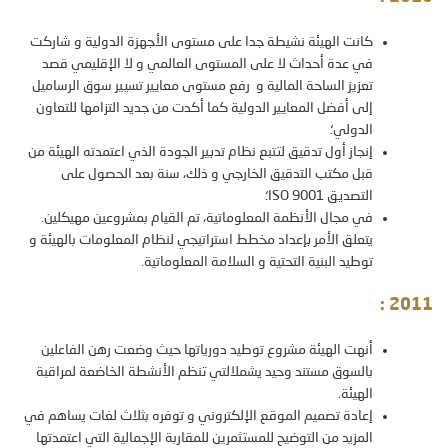
كانت الهيئة نشيطة جدا على مستوى الأجهزة الدولية و شاركت
في عدة أحداث لا على المستوى العالمي و لا الإقليمي قصد
تعزيز الساحة المالية و رفع مستوى معايير تسيير سوق الرساميل
إلى أفضل المعايير الدولية كما أكدت من جديد التزامها للتعاون
الدولي؛
إنجاز أول تدقيق لتتبع نظام تدبير الجودة الذي اعتمدته الهيئة من
قبل مكتب التدقيق الخارجي و ذلك، سنة بعد الحصول على
التصديق
ISO 9001
؛
في مجال الأنظمة المعلوماتية، تم القيام بمشروعين مهيكلين.
يتعلق الأمر بإعداد مخطط استراتيجي لنظام المعلومات بالهيئة و
توطيد البنية التحتية و السلامة المعلوماتية.
:
2011
أنهت الهيئة مشروع توطيد دورياتها حيث وضعت رهن الفاعلين
بالسوق مستند وحيد يشملالتي تنظم الأنشطة الخاضعة لمراقبة
الهيئة
.
إعادة تصميم الموقع الإلكتروني و توفره بثلاث لغات يساهم في
المزيد من التوضيح للمستثمرين للمقاربة الإجمالية التي اعتمدتها