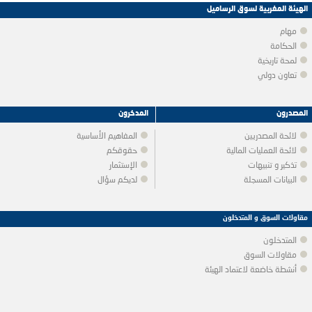
الهيئة المغربية لسوق الرساميل
مهام
الحكامة
لمحة تاريخية
تعاون دولي
المصدرون
المدخرون
لائحة المصدريين
المفاهيم الأساسية
لائحة العمليات المالية
حقوقكم
تذكير و تنبيهات
الإستثمار
البيانات المسجلة
لديكم سؤال
مقاولات السوق و المتدخلون
المتدخلون
مقاولات السوق
أنشطة خاضعة لاعتماد الهيئة