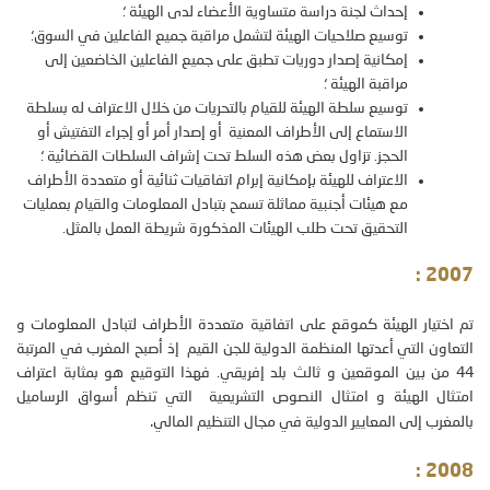
إحداث لجنة دراسة متساوية الأعضاء لدى الهيئة ؛
توسيع صلاحيات الهيئة لتشمل مراقبة جميع الفاعلين في السوق؛
إمكانية إصدار دوريات تطبق على جميع الفاعلين الخاضعين إلى
مراقبة الهيئة ؛
توسيع سلطة الهيئة للقيام بالتحريات من خلال الاعتراف له بسلطة
الاستماع إلى الأطراف المعنية أو إصدار أمر أو إجراء التفتيش أو
الحجز. تزاول بعض هذه السلط تحت إشراف السلطات القضائية ؛
الاعتراف للهيئة بإمكانية إبرام اتفاقيات ثنائية أو متعددة الأطراف
مع هيئات أجنبية مماثلة تسمح بتبادل المعلومات والقيام بعمليات
التحقيق تحت طلب الهيئات المذكورة شريطة العمل بالمثل
.
:
2007
تم اختيار الهيئة كموقع على اتفاقية متعددة الأطراف لتبادل المعلومات و
التعاون التي أعدتها المنظمة الدولية للجن القيم إذ أصبح المغرب في المرتبة
44 من بين الموقعين و ثالث بلد إفريقي. فهذا التوقيع هو بمثابة اعتراف
امتثال الهيئة و امتثال النصوص التشريعية التي تنظم أسواق الرساميل
.
بالمغرب إلى المعايير الدولية في مجال التنظيم المالي
:
2008