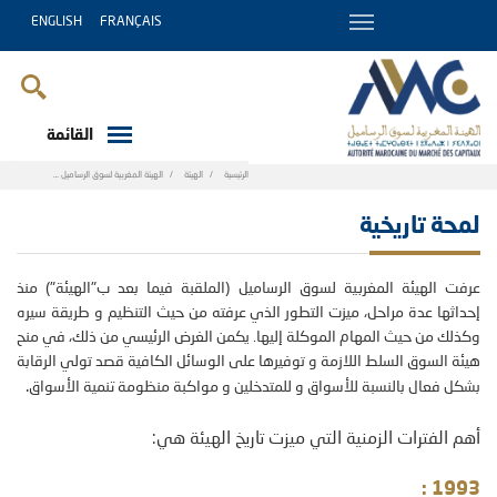
ENGLISH
FRANÇAIS
القائمة
Breadcrumb
الرئيسية
الهيئة
الهيئة المغربية لسوق الرساميل
لمحة تاريخية
لمحة تاريخية
عرفت الهيئة المغربية لسوق الرساميل (الملقبة فيما بعد ب"الهيئة") منذ
إحداثها عدة مراحل، ميزت التطور الذي عرفته من حيث التنظيم و طريقة سيره
وكذلك من حيث المهام الموكلة إليها. يكمن الغرض الرئيسي من ذلك، في منح
هيئة السوق السلط اللازمة و توفيرها على الوسائل الكافية قصد تولي الرقابة
.
بشكل فعال بالنسبة للأسواق و للمتدخلين و مواكبة منظومة تنمية الأسواق
أهم الفترات الزمنية التي ميزت تاريخ الهيئة هي:
:
1993