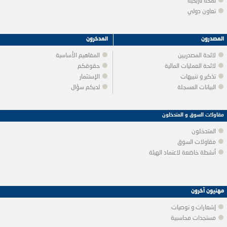
لمحة تاريخية
تعاون دولي
المصدرون
المدخرون
لائحة المصدريين
المفاهيم الأساسية
لائحة العمليات المالية
حقوقكم
تذكير و تنبيهات
الإستثمار
البيانات المسجلة
لديكم سؤال
مقاولات السوق و المتدخلون
المتدخلون
مقاولات السوق
أنشطة خاضعة لاعتماد الهيئة
مهنيون آخرون
إشعارات و توصيات
مستجدات محاسبية