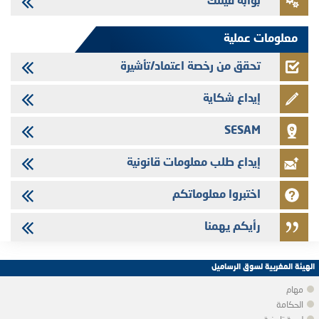
بوابة فينتك
Jaida - التحيين السنوي لملف المعلومات المتعلق ببرنامج إصدار سندات
شركات التمويل
معلومات عملية
تحقق من رخصة اعتماد/تأشيرة
إيداع شكاية
SESAM
إيداع طلب معلومات قانونية
اختبروا معلوماتكم
رأيكم يهمنا
الهيئة المغربية لسوق الرساميل
مهام
الحكامة