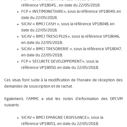
référence
VP18045
; , en date du
22/05/2018
FCP «
INSTIMONETAIRE
», sous la référence
VP18049
, en
date du
22/05/2018
;
SICAV «
BMCI CASH
», sous la référence
VP18048
, en
date du
22/05/2018
;
SICAV «
BMCI TRESO PLUS
», sous la référence
VP18046
,
en date du
22/05/2018
;
SICAV «
BMCI TRESORERIE
», sous la référence
VP18047
,
en date du
22/05/2018
;
FCP «
SECURITE DEVELOPPEMENT
», sous la
référence
VP18050
, en date du
22/05/2018
;
Ces visas font suite à la modification de l’horaire de réception des
demandes de souscription et de rachat .
Egalement, l’AMMC a visé les notes d’information des OPCVM
suivants :
SICAV «
BMCI EPARGNE CROISSANCE
», sous la
référence
VP18051
, en date du
22/05/2018
;