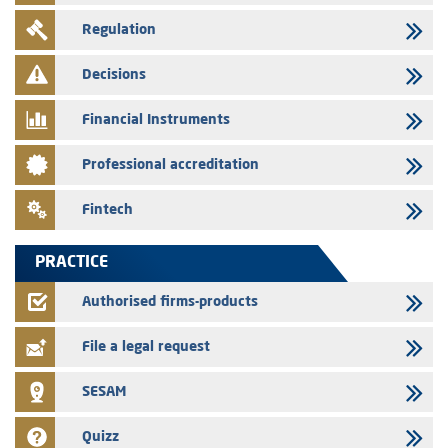
29/07/2026
Regulation
WAFABAIL – Annual update of the information dossier related to the
finance company bills program
Decisions
29/07/2026
Message of congratulations on throne day
Financial Instruments
28/07/2026
Professional accreditation
Med Paper - Crossing of shareholding threshold of 5%
24/07/2026
Fintech
Saham Leasing – Annual update of the information dossier related to
the finance company bills program
PRACTICE
24/07/2026
Jaida – Annual update of the information dossier related to the
Authorised firms-products
finance company bills program
File a legal request
SESAM
Quizz