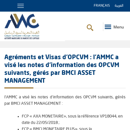
FRANÇAIS
العربية
Menu
Breadcrumb
Agréments et Visas d'OPCVM : l’AMMC a
visé les notes d’information des OPCVM
suivants, gérés par BMCI ASSET
MANAGEMENT
l’AMMC a visé les notes d’information des OPCVM suivants, gérés
par BMCI ASSET MANAGEMENT :
FCP «
AXA MONETAIRE
», sous la référence
VP18044
, en
date du
22/05/2018
;
FCP «
BMCI MONETAIRE PLUS
», sous la