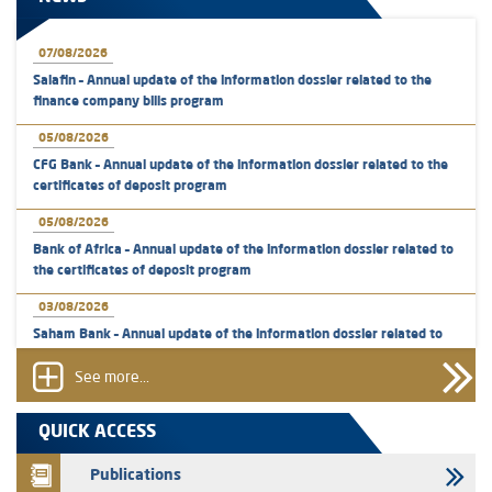
07/08/2026
Salafin – Annual update of the information dossier related to the
finance company bills program
05/08/2026
CFG Bank – Annual update of the information dossier related to the
certificates of deposit program
05/08/2026
Bank of Africa – Annual update of the information dossier related to
the certificates of deposit program
03/08/2026
Saham Bank – Annual update of the information dossier related to
the certificates of deposit program
See more...
31/07/2026
VEOLIA ENVIRONNEMENT - The AMMC approves the definitive
QUICK ACCESS
prospectus related to shares issuances offered exclusively to the
group employees
Publications