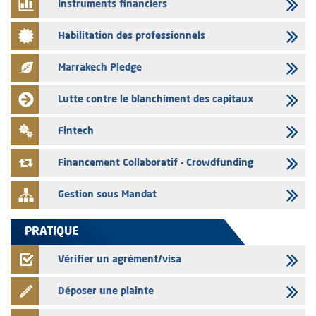
Instruments financiers
03/08/2026
Habilitation des professionnels
L’AMMC met sur son site internet les publications réalisées par les
émetteurs en date du 3 août 2026
Marrakech Pledge
03/08/2026
Liste des agréments et visas d'OPCVM accordés par l'AMMC pour le
Lutte contre le blanchiment des capitaux
mois de juillet 2026
03/08/2026
Fintech
L' AMMC publie les indicateurs mensuels du marché des capitaux pour
le mois de Juin 2026
Financement Collaboratif - Crowdfunding
Gestion sous Mandat
PRATIQUE
Vérifier un agrément/visa
Déposer une plainte