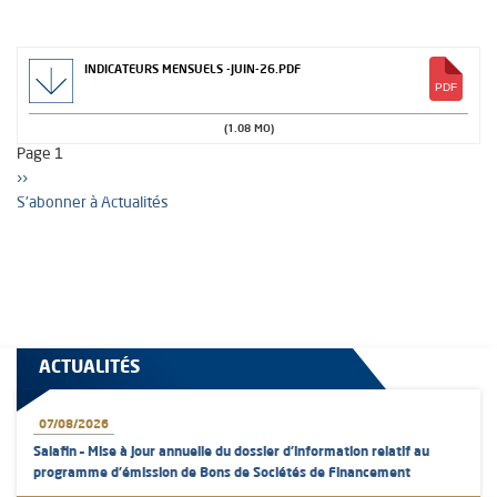
INDICATEURS MENSUELS -JUIN-26.PDF
Pagination
(1.08 MO)
Page 1
Page
››
suivante
S'abonner à Actualités
ACTUALITÉS
07/08/2026
Salafin – Mise à jour annuelle du dossier d’information relatif au
programme d'émission de Bons de Sociétés de Financement