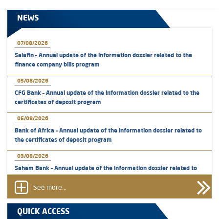
NEWS
07/08/2026
Salafin – Annual update of the information dossier related to the
finance company bills program
05/08/2026
CFG Bank – Annual update of the information dossier related to the
certificates of deposit program
05/08/2026
Bank of Africa – Annual update of the information dossier related to
the certificates of deposit program
03/08/2026
Saham Bank – Annual update of the information dossier related to
the certificates of deposit program
See more...
31/07/2026
VEOLIA ENVIRONNEMENT - The AMMC approves the definitive
QUICK ACCESS
prospectus related to shares issuances offered exclusively to the