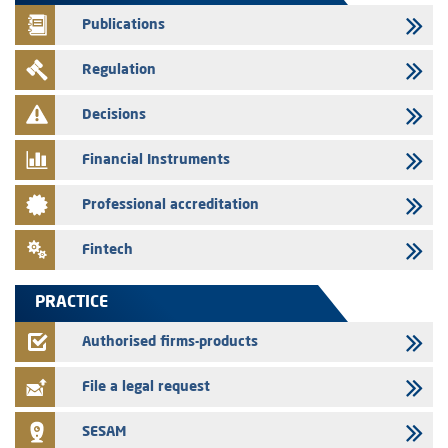
group employees
Publications
29/07/2026
Regulation
WAFABAIL – Annual update of the information dossier related to the
finance company bills program
Decisions
29/07/2026
Message of congratulations on throne day
Financial Instruments
28/07/2026
Professional accreditation
Med Paper - Crossing of shareholding threshold of 5%
24/07/2026
Fintech
Saham Leasing – Annual update of the information dossier related to
the finance company bills program
PRACTICE
24/07/2026
Jaida – Annual update of the information dossier related to the
Authorised firms-products
finance company bills program
File a legal request
SESAM