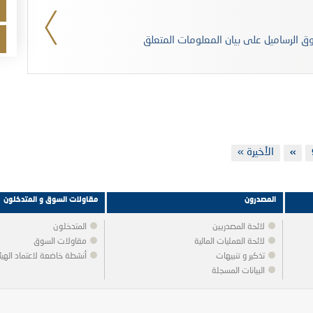
سوق الرساميل على بيان المعلومات المتعلق
Last
الأخيرة »
لصفحة
››
Next
page
page
المصدرون
مقاولات السوق و المتدخلون
لائحة المصدريين
المتدخلون
لائحة العمليات المالية
مقاولات السوق
تذكير و تنبيهات
أنشطة خاضعة لاعتماد الهيئ
البيانات المسجلة