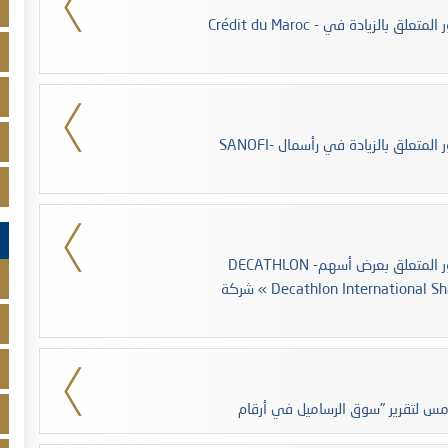
Crédit du Maroc - تؤشر الهيئة المغربية لسوق الرساميل على المنشور المتعلق بالزيادة في
SANOFI- تؤشر الهيئة المغربية لسوق الرساميل على المنشور المتعلق بالزيادة في رأسمال
DECATHLON -تؤشر الهيئة المغربية لسوق الرساميل على المنشور المتعلق بعرض أسهم
شركة « Decathlon International Shareholding Plan » و المخصصة لأجراء مجموعة