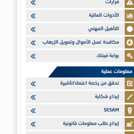
قرارات
تنشر الهيئة المغربية لسوق الرساميل العدد الرابع عشر من مجلة سوق
الرساميل
الأدوات المالية
28/07/2026
التأهيل المهني
Med Paper - تجاوز حد المساهمة 5%
24/07/2026
مكافحة غسل الأموال وتمويل الإرهاب
Saham Leasing - التحيين السنوي لملف المعلومات المتعلق ببرنامج
إصدار سندات شركات التمويل
بوابة فينتك
24/07/2026
Jaida - التحيين السنوي لملف المعلومات المتعلق ببرنامج إصدار
معلومات عملية
سندات شركات التمويل
تحقق من رخصة اعتماد/تأشيرة
إيداع شكاية
SESAM
إيداع طلب معلومات قانونية