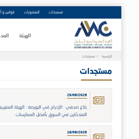
مستجدات
المنشورات
قوانين و أ
الهيئة
المد
Breadcrumb
الرئيسية
مستجدات
مستجدات
25/06/2026
بلاغ صحفي : الإدراج في البورصة : الهيئة المغربية 
المتدخّلين في السوق بأفضل الممارسات
18/06/2026