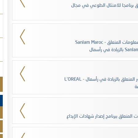
لق برنامجا للامتثال الطوعي في مجال
Sanlam Maroc - تؤشر الھيئة المغربية لسوق الرساميل على بيان المعلومات المتعلق
L’OREAL - تؤشر الهيئة المغربية لسوق الرساميل على المنشور المتعلق بالزيادة في رأسمال
المتعلق ببرنامج إصدار شهادات الإيداع