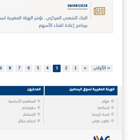
09/06/2026
البنك الشعبي المركزي ـ تؤشر الھيئة المغربية ل
ببرنامج إعادة اقتناء الأسهم
Pagination
First
« الأولى
‹‹
1
Previous
الصفحة
2
الصفحة
3
4
الصفحة
5
الصفحة
6
الصفحة
7
الصفحة
8
الصفحة
9
ا
page
page
الهيئة المغربية لسوق الرساميل
المدخرون
مهام
المفاهيم الأساسية
الحكامة
حقوقكم
لمحة تاريخية
الإستثمار
تعاون دولي
لديكم سؤال