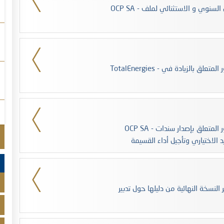
OCP SA - تؤشر الهيئة المغربية لسوق الرساميل على التحيين السنوي و الاستثنائي لملف
TotalEnergies - تؤشر الهيئة المغربية لسوق الرساميل على المنشور المتعلق بالزيادة في
OCP SA - تؤشر الهيئة المغربية لسوق الرساميل على المنشور المتعلق بإصدار سندات
 الاختياري وتأجيل أداء القسيمة
النسخة النهائية من دليلها حول تدبير