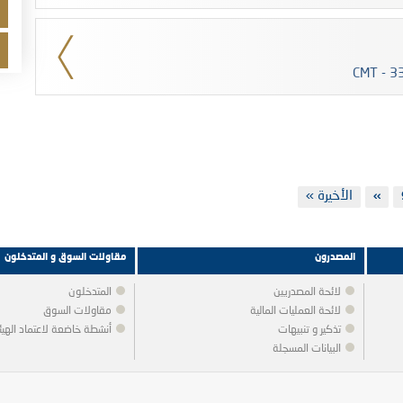
Last
الأخيرة »
لصفحة
››
Next
page
page
المصدرون
مقاولات السوق و المتدخلون
لائحة المصدريين
المتدخلون
لائحة العمليات المالية
مقاولات السوق
تذكير و تنبيهات
أنشطة خاضعة لاعتماد الهيئ
البيانات المسجلة