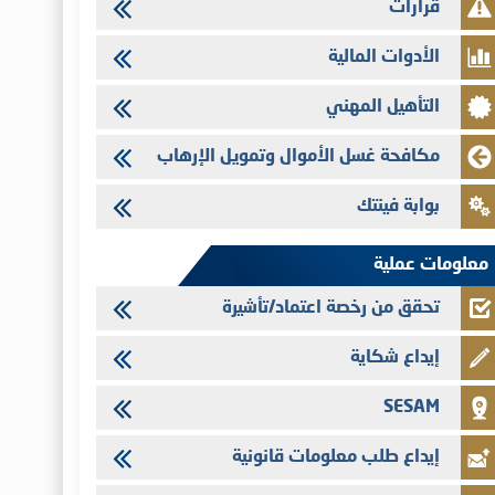
قرارات
تنشر الهيئة المغربية لسوق الرساميل العدد الرابع عشر من مجلة سوق
الرساميل
الأدوات المالية
28/07/2026
التأهيل المهني
Med Paper - تجاوز حد المساهمة 5%
24/07/2026
مكافحة غسل الأموال وتمويل الإرهاب
Saham Leasing - التحيين السنوي لملف المعلومات المتعلق ببرنامج
إصدار سندات شركات التمويل
بوابة فينتك
24/07/2026
Jaida - التحيين السنوي لملف المعلومات المتعلق ببرنامج إصدار
معلومات عملية
سندات شركات التمويل
تحقق من رخصة اعتماد/تأشيرة
إيداع شكاية
SESAM
إيداع طلب معلومات قانونية