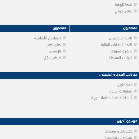
لمحة تاريخية
تعاون دولي
المصدرون
المدخرون
لائحة المصدريين
المفاهيم الأساسية
لائحة العمليات المالية
حقوقكم
تذكير و تنبيهات
الإستثمار
البيانات المسجلة
لديكم سؤال
مقاولات السوق و المتدخلون
المتدخلون
مقاولات السوق
أنشطة خاضعة لاعتماد الهيئة
مهنيون آخرون
إشعارات و توصيات
مستجدات محاسبية