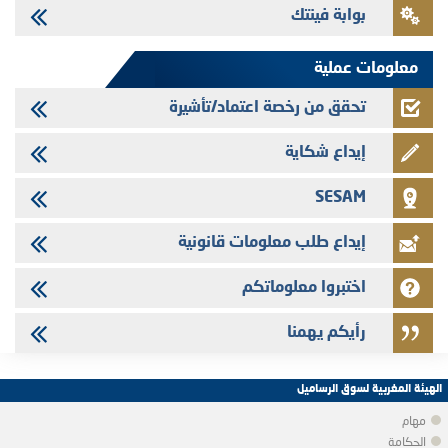
بوابة فينتك
Saham Leasing - التحيين السنوي لملف المعلومات المتعلق ببرنامج إصدار
سندات شركات التمويل
معلومات عملية
تحقق من رخصة اعتماد/تأشيرة
إيداع شكاية
SESAM
إيداع طلب معلومات قانونية
اختبروا معلوماتكم
رأيكم يهمنا
الهيئة المغربية لسوق الرساميل
مهام
الحكامة