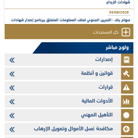
شهادات الإيداع
03/08/2026
سهام بنك - التحيين السنوي لملف المعلومات المتعلق ببرنامج إصدار شهادات
الإيداع
كل المستجدات
31/07/2026
VEOLIA ENVIRONNEMENT - تؤشر الهيئة المغربية لسوق الرساميل على
ولوج مباشر
المنشور النهائي المتعلق بالزيادة في الرأسمال المخصصة لأجراء المجموعة
إصدارات
29/07/2026
وفابايل - التحيين السنوي لملف المعلومات المتعلق ببرنامج إصدار سندات
قوانين و أنظمة
شركات التمويل
29/07/2026
قرارات
تهنئة بمناسبة عيد العرش المجيد
الأدوات المالية
29/07/2026
تنشر الهيئة المغربية لسوق الرساميل العدد الرابع عشر من مجلة سوق الرساميل
التأهيل المهني
28/07/2026
Med Paper - تجاوز حد المساهمة 5%
مكافحة غسل الأموال وتمويل الإرهاب
24/07/2026