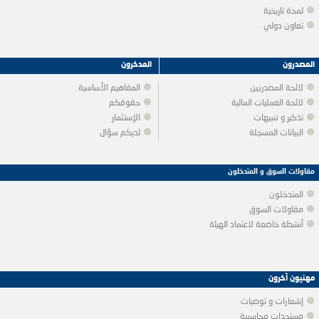
لمحة تاريخية
تعاون دولي
المصدرون
المدخرون
لائحة المصدريين
المفاهيم الأساسية
لائحة العمليات المالية
حقوقكم
تذكير و تنبيهات
الإستثمار
البيانات المسجلة
لديكم سؤال
مقاولات السوق و المتدخلون
المتدخلون
مقاولات السوق
أنشطة خاضعة لاعتماد الهيئة
مهنيون آخرون
إشعارات و توصيات
مستجدات محاسبية