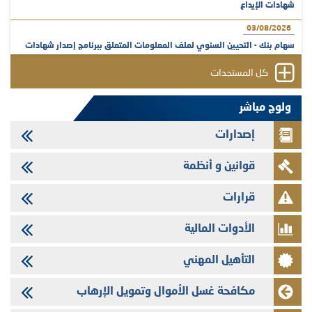
شهادات الإيداع
03/08/2026
سهام بنك - التحيين السنوي لملف المعلومات المتعلق ببرنامج إصدار شهادات
الإيداع
كل المستجدات
31/07/2026
VEOLIA ENVIRONNEMENT - تؤشر الهيئة المغربية لسوق الرساميل على
ولوج مباشر
المنشور النهائي المتعلق بالزيادة في الرأسمال المخصصة لأجراء المجموعة
إصدارات
29/07/2026
وفابايل - التحيين السنوي لملف المعلومات المتعلق ببرنامج إصدار سندات
قوانين و أنظمة
شركات التمويل
29/07/2026
قرارات
تهنئة بمناسبة عيد العرش المجيد
الأدوات المالية
29/07/2026
تنشر الهيئة المغربية لسوق الرساميل العدد الرابع عشر من مجلة سوق الرساميل
التأهيل المهني
28/07/2026
Med Paper - تجاوز حد المساهمة 5%
مكافحة غسل الأموال وتمويل الإرهاب
24/07/2026