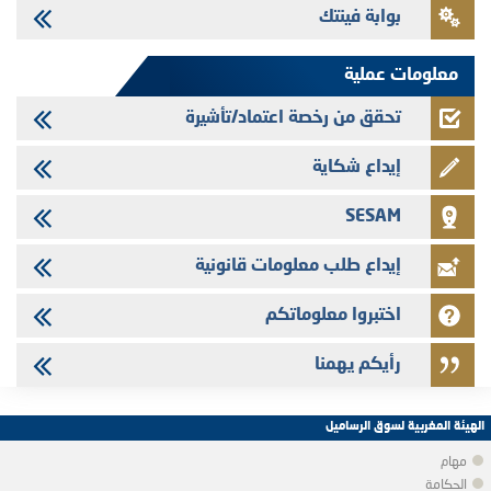
بوابة فينتك
Saham Leasing - التحيين السنوي لملف المعلومات المتعلق ببرنامج إصدار
سندات شركات التمويل
معلومات عملية
تحقق من رخصة اعتماد/تأشيرة
إيداع شكاية
SESAM
إيداع طلب معلومات قانونية
اختبروا معلوماتكم
رأيكم يهمنا
الهيئة المغربية لسوق الرساميل
مهام
الحكامة