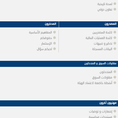
لمحة تاريخية
تعاون دولي
المصدرون
المدخرون
لائحة المصدريين
المفاهيم الأساسية
لائحة العمليات المالية
حقوقكم
تذكير و تنبيهات
الإستثمار
البيانات المسجلة
لديكم سؤال
مقاولات السوق و المتدخلون
المتدخلون
مقاولات السوق
أنشطة خاضعة لاعتماد الهيئة
مهنيون آخرون
إشعارات و توصيات
مستجدات محاسبية