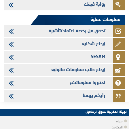
بوابة فينتك
Saham Leasing - التحيين السنوي لملف المعلومات المتعلق ببرنامج إصدار
سندات شركات التمويل
معلومات عملية
تحقق من رخصة اعتماد/تأشيرة
إيداع شكاية
SESAM
إيداع طلب معلومات قانونية
اختبروا معلوماتكم
رأيكم يهمنا
الهيئة المغربية لسوق الرساميل
مهام
الحكامة