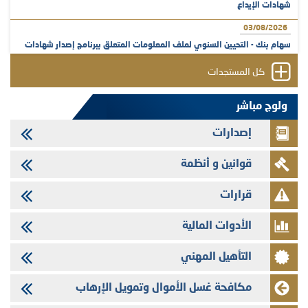
شهادات الإيداع
03/08/2026
سهام بنك - التحيين السنوي لملف المعلومات المتعلق ببرنامج إصدار شهادات
الإيداع
كل المستجدات
31/07/2026
VEOLIA ENVIRONNEMENT - تؤشر الهيئة المغربية لسوق الرساميل على
ولوج مباشر
المنشور النهائي المتعلق بالزيادة في الرأسمال المخصصة لأجراء المجموعة
إصدارات
29/07/2026
وفابايل - التحيين السنوي لملف المعلومات المتعلق ببرنامج إصدار سندات
قوانين و أنظمة
شركات التمويل
29/07/2026
قرارات
تهنئة بمناسبة عيد العرش المجيد
الأدوات المالية
29/07/2026
تنشر الهيئة المغربية لسوق الرساميل العدد الرابع عشر من مجلة سوق الرساميل
التأهيل المهني
28/07/2026
Med Paper - تجاوز حد المساهمة 5%
مكافحة غسل الأموال وتمويل الإرهاب
24/07/2026