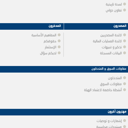
لمحة تاريخية
تعاون دولي
المصدرون
المدخرون
لائحة المصدريين
المفاهيم الأساسية
لائحة العمليات المالية
حقوقكم
تذكير و تنبيهات
الإستثمار
البيانات المسجلة
لديكم سؤال
مقاولات السوق و المتدخلون
المتدخلون
مقاولات السوق
أنشطة خاضعة لاعتماد الهيئة
مهنيون آخرون
إشعارات و توصيات
مستجدات محاسبية