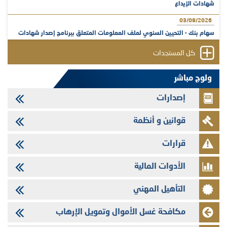
شهادات الإيداع
03/08/2026
سهام بنك - التحيين السنوي لملف المعلومات المتعلق ببرنامج إصدار شهادات
الإيداع
كل المستجدات
31/07/2026
VEOLIA ENVIRONNEMENT - تؤشر الهيئة المغربية لسوق الرساميل على
ولوج مباشر
المنشور النهائي المتعلق بالزيادة في الرأسمال المخصصة لأجراء المجموعة
إصدارات
29/07/2026
وفابايل - التحيين السنوي لملف المعلومات المتعلق ببرنامج إصدار سندات
قوانين و أنظمة
شركات التمويل
29/07/2026
قرارات
تهنئة بمناسبة عيد العرش المجيد
الأدوات المالية
29/07/2026
تنشر الهيئة المغربية لسوق الرساميل العدد الرابع عشر من مجلة سوق الرساميل
التأهيل المهني
28/07/2026
Med Paper - تجاوز حد المساهمة 5%
مكافحة غسل الأموال وتمويل الإرهاب
24/07/2026