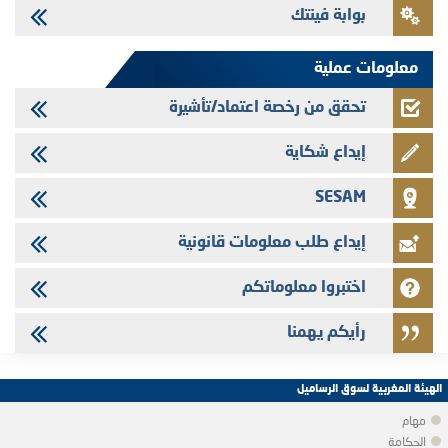
بوابة فينتك
Saham Leasing - التحيين السنوي لملف المعلومات المتعلق ببرنامج إصدار
سندات شركات التمويل
معلومات عملية
تحقق من رخصة اعتماد/تأشيرة
إيداع شكاية
SESAM
إيداع طلب معلومات قانونية
اختبروا معلوماتكم
رأيكم يهمنا
الهيئة المغربية لسوق الرساميل
مهام
الحكامة