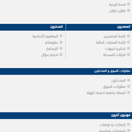
لمحة تاريخية
تعاون دولي
المصدرون
المدخرون
لائحة المصدريين
المفاهيم الأساسية
لائحة العمليات المالية
حقوقكم
تذكير و تنبيهات
الإستثمار
البيانات المسجلة
لديكم سؤال
مقاولات السوق و المتدخلون
المتدخلون
مقاولات السوق
أنشطة خاضعة لاعتماد الهيئة
مهنيون آخرون
إشعارات و توصيات
مستجدات محاسبية