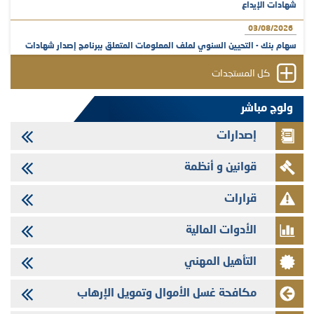
شهادات الإيداع
03/08/2026
سهام بنك - التحيين السنوي لملف المعلومات المتعلق ببرنامج إصدار شهادات
الإيداع
كل المستجدات
31/07/2026
VEOLIA ENVIRONNEMENT - تؤشر الهيئة المغربية لسوق الرساميل على
ولوج مباشر
المنشور النهائي المتعلق بالزيادة في الرأسمال المخصصة لأجراء المجموعة
إصدارات
29/07/2026
وفابايل - التحيين السنوي لملف المعلومات المتعلق ببرنامج إصدار سندات
قوانين و أنظمة
شركات التمويل
29/07/2026
قرارات
تهنئة بمناسبة عيد العرش المجيد
الأدوات المالية
29/07/2026
تنشر الهيئة المغربية لسوق الرساميل العدد الرابع عشر من مجلة سوق الرساميل
التأهيل المهني
28/07/2026
Med Paper - تجاوز حد المساهمة 5%
مكافحة غسل الأموال وتمويل الإرهاب
24/07/2026