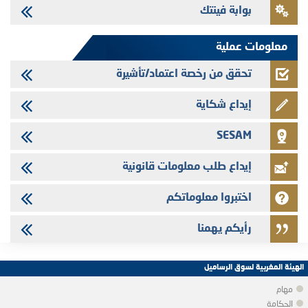
بوابة فينتك
Saham Leasing - التحيين السنوي لملف المعلومات المتعلق ببرنامج إصدار
سندات شركات التمويل
معلومات عملية
تحقق من رخصة اعتماد/تأشيرة
إيداع شكاية
SESAM
إيداع طلب معلومات قانونية
اختبروا معلوماتكم
رأيكم يهمنا
الهيئة المغربية لسوق الرساميل
مهام
الحكامة