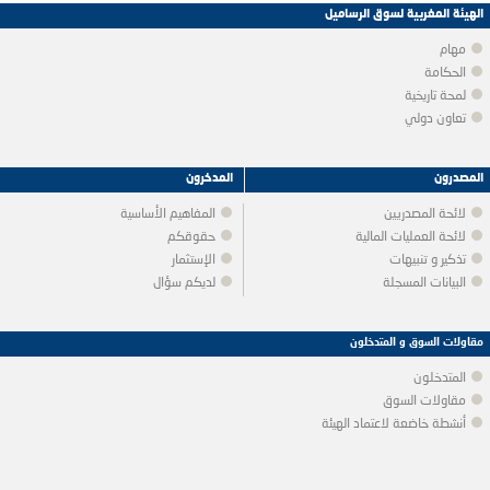
الهيئة المغربية لسوق الرساميل
مهام
الحكامة
لمحة تاريخية
تعاون دولي
المصدرون
المدخرون
لائحة المصدريين
المفاهيم الأساسية
لائحة العمليات المالية
حقوقكم
تذكير و تنبيهات
الإستثمار
البيانات المسجلة
لديكم سؤال
مقاولات السوق و المتدخلون
المتدخلون
مقاولات السوق
أنشطة خاضعة لاعتماد الهيئة