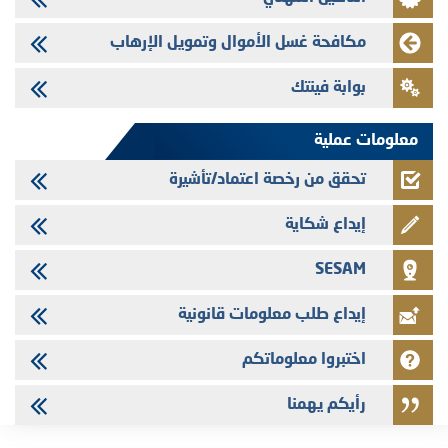
28/07/2026
Med Paper - تجاوز حد المساهمة 5%
مكافحة غسل الأموال وتمويل الإرهاب
24/07/2026
بوابة فينتك
Saham Leasing - التحيين السنوي لملف المعلومات المتعلق ببرنامج إصدار
سندات شركات التمويل
معلومات عملية
تحقق من رخصة اعتماد/تأشيرة
إيداع شكاية
SESAM
إيداع طلب معلومات قانونية
اختبروا معلوماتكم
رأيكم يهمنا