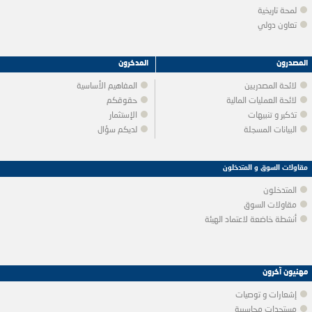
لمحة تاريخية
تعاون دولي
المصدرون
المدخرون
لائحة المصدريين
المفاهيم الأساسية
لائحة العمليات المالية
حقوقكم
تذكير و تنبيهات
الإستثمار
البيانات المسجلة
لديكم سؤال
مقاولات السوق و المتدخلون
المتدخلون
مقاولات السوق
أنشطة خاضعة لاعتماد الهيئة
مهنيون آخرون
إشعارات و توصيات
مستجدات محاسبية