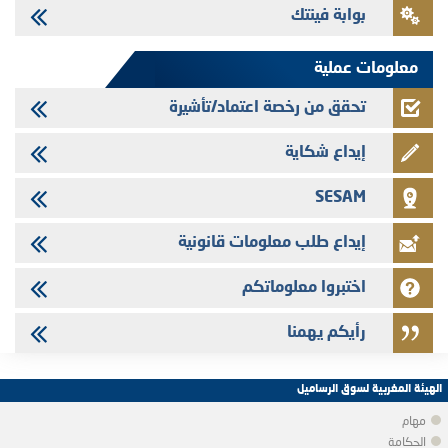
بوابة فينتك
Jaida - التحيين السنوي لملف المعلومات المتعلق ببرنامج إصدار سندات
شركات التمويل
معلومات عملية
تحقق من رخصة اعتماد/تأشيرة
إيداع شكاية
SESAM
إيداع طلب معلومات قانونية
اختبروا معلوماتكم
رأيكم يهمنا
الهيئة المغربية لسوق الرساميل
مهام
الحكامة