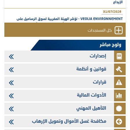
الإيداع
31/07/2026
VEOLIA ENVIRONNEMENT - تؤشر الهيئة المغربية لسوق الرساميل على
المنشور النهائي المتعلق بالزيادة في الرأسمال المخصصة لأجراء المجموعة
كل المستجدات
29/07/2026
وفابايل - التحيين السنوي لملف المعلومات المتعلق ببرنامج إصدار سندات
ولوج مباشر
شركات التمويل
إصدارات
29/07/2026
تهنئة بمناسبة عيد العرش المجيد
قوانين و أنظمة
29/07/2026
تنشر الهيئة المغربية لسوق الرساميل العدد الرابع عشر من مجلة سوق الرساميل
قرارات
28/07/2026
الأدوات المالية
Med Paper - تجاوز حد المساهمة 5%
24/07/2026
التأهيل المهني
Saham Leasing - التحيين السنوي لملف المعلومات المتعلق ببرنامج إصدار
سندات شركات التمويل
مكافحة غسل الأموال وتمويل الإرهاب
24/07/2026