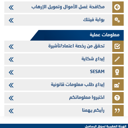
Med Paper - تجاوز حد المساهمة 5%
مكافحة غسل الأموال وتمويل الإرهاب
24/07/2026
بوابة فينتك
Saham Leasing - التحيين السنوي لملف المعلومات المتعلق ببرنامج إصدار
سندات شركات التمويل
معلومات عملية
تحقق من رخصة اعتماد/تأشيرة
إيداع شكاية
SESAM
إيداع طلب معلومات قانونية
اختبروا معلوماتكم
رأيكم يهمنا
الهيئة المغربية لسوق الرساميل