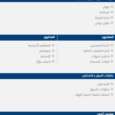
مهام
الحكامة
لمحة تاريخية
تعاون دولي
المصدرون
المدخرون
لائحة المصدريين
المفاهيم الأساسية
لائحة العمليات المالية
حقوقكم
تذكير و تنبيهات
الإستثمار
البيانات المسجلة
لديكم سؤال
مقاولات السوق و المتدخلون
المتدخلون
مقاولات السوق
أنشطة خاضعة لاعتماد الهيئة
مهنيون آخرون