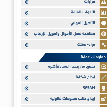
قرارات
تنشر الهيئة المغربية لسوق الرساميل العدد الرابع عشر من مجلة سوق
الرساميل
الأدوات المالية
28/07/2026
التأهيل المهني
Med Paper - تجاوز حد المساهمة 5%
24/07/2026
مكافحة غسل الأموال وتمويل الإرهاب
Saham Leasing - التحيين السنوي لملف المعلومات المتعلق ببرنامج
إصدار سندات شركات التمويل
بوابة فينتك
24/07/2026
Jaida - التحيين السنوي لملف المعلومات المتعلق ببرنامج إصدار
معلومات عملية
سندات شركات التمويل
تحقق من رخصة اعتماد/تأشيرة
إيداع شكاية
SESAM
إيداع طلب معلومات قانونية