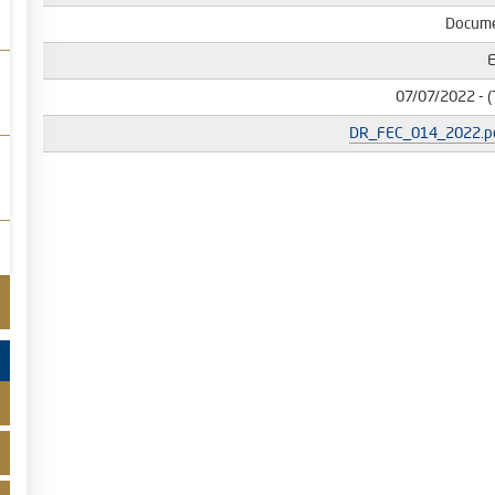
Docume
07/07/2022
- (
DR_FEC_014_2022.p