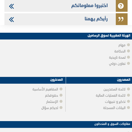
اختبروا معلوماتكم
رأيكم يهمنا
الهيئة المغربية لسوق الرساميل
مهام
الحكامة
لمحة تاريخية
تعاون دولي
المصدرون
المدخرون
لائحة المصدريين
المفاهيم الأساسية
لائحة العمليات المالية
حقوقكم
تذكير و تنبيهات
الإستثمار
البيانات المسجلة
لديكم سؤال
مقاولات السوق و المتدخلون