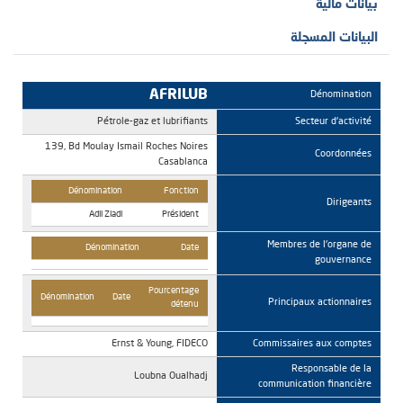
بيانات مالية
البيانات المسجلة
AFRILUB
Dénomination
Pétrole-gaz et lubrifiants
Secteur d'activité
139, Bd Moulay Ismail Roches Noires
Coordonnées
Casablanca
Dénomination
Fonction
Dirigeants
Adil Ziadi
Président
Membres de l'organe de
Dénomination
Date
gouvernance
Pourcentage
Dénomination
Date
Principaux actionnaires
détenu
Ernst & Young, FIDECO
Commissaires aux comptes
Responsable de la
Loubna Oualhadj
communication financière