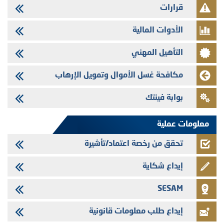
29/07/2026
قرارات
تهنئة بمناسبة عيد العرش المجيد
الأدوات المالية
29/07/2026
تنشر الهيئة المغربية لسوق الرساميل العدد الرابع عشر من مجلة سوق الرساميل
التأهيل المهني
28/07/2026
Med Paper - تجاوز حد المساهمة 5%
مكافحة غسل الأموال وتمويل الإرهاب
24/07/2026
بوابة فينتك
Saham Leasing - التحيين السنوي لملف المعلومات المتعلق ببرنامج إصدار
سندات شركات التمويل
معلومات عملية
تحقق من رخصة اعتماد/تأشيرة
إيداع شكاية
SESAM
إيداع طلب معلومات قانونية