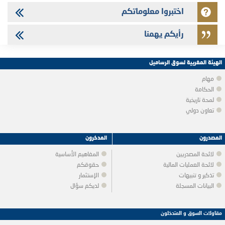
اختبروا معلوماتكم
رأيكم يهمنا
الهيئة المغربية لسوق الرساميل
مهام
الحكامة
لمحة تاريخية
تعاون دولي
المصدرون
المدخرون
لائحة المصدريين
المفاهيم الأساسية
لائحة العمليات المالية
حقوقكم
تذكير و تنبيهات
الإستثمار
البيانات المسجلة
لديكم سؤال
مقاولات السوق و المتدخلون