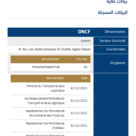
بيانات مالية
البيانات المسجلة
ONCF
Dénomination
Autres
Secteur d'activité
8, Bis, rue Abderrahmane El Ghafiki Agdal-Rabat
Coordonnées
Dénomination
Fonction
Dirigeants
Mohamed Rabie Khlie
DG
Dénomination
Date
Ministre du Transport et de la
31/12/2021
Logistique
Secrétaire Général Ministère du
31/12/2021
Transport et de la Logistique
Représentant du Ministère de
31/12/2021
l'Economie et des Finances
Représentant du Ministère de
31/12/2021
l'Intérieur