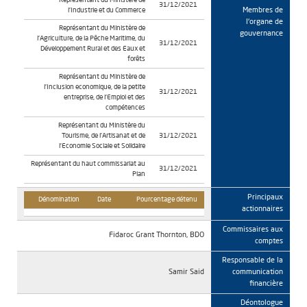
Représentant du Ministère de
31/12/2021
Membres de
l'Industrie et du Commerce
l'organe de
Représentant du Ministère de
gouvernance
l'Agriculture, de la Pêche Maritime, du
31/12/2021
Développement Rural et des Eaux et
forêts
Représentant du Ministère de
l'Inclusion economique, de la petite
31/12/2021
entreprise, de l'Emploi et des
compétences
Représentant du Ministère du
Tourisme, de l'Artisanat et de
31/12/2021
l'Economie Sociale et Solidaire
Représentant du haut commissariat au
31/12/2021
Plan
Principaux
Dénomination
Date
Pourcentage détenu
actionnaires
Commissaires aux
Fidaroc Grant Thornton, BDO
comptes
Responsable de la
Samir Said
communication
financière
Déontologue