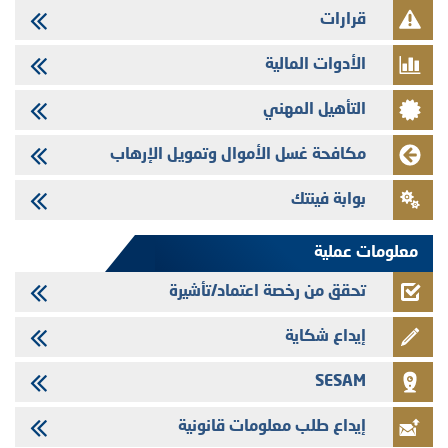
تنشر الهيئة المغربية لسوق الرساميل العدد الرابع عشر من مجلة سوق الرساميل
قرارات
28/07/2026
الأدوات المالية
Med Paper - تجاوز حد المساهمة 5%
24/07/2026
التأهيل المهني
Saham Leasing - التحيين السنوي لملف المعلومات المتعلق ببرنامج إصدار
سندات شركات التمويل
مكافحة غسل الأموال وتمويل الإرهاب
24/07/2026
بوابة فينتك
Jaida - التحيين السنوي لملف المعلومات المتعلق ببرنامج إصدار سندات
شركات التمويل
معلومات عملية
تحقق من رخصة اعتماد/تأشيرة
إيداع شكاية
SESAM
إيداع طلب معلومات قانونية