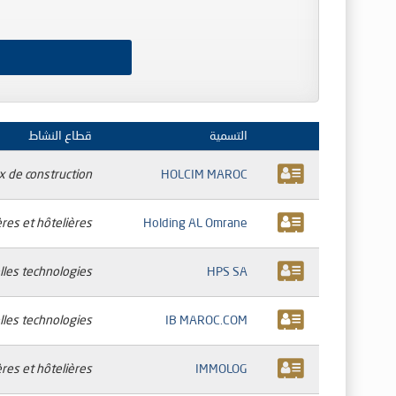
التسمية
قطاع النشاط
x de construction
HOLCIM MAROC
res et hôtelières
Holding AL Omrane
les technologies
HPS SA
les technologies
IB MAROC.COM
res et hôtelières
IMMOLOG