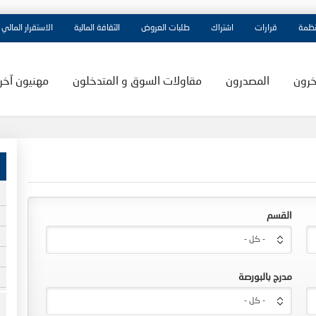
نظمة
قرارات
اشتراك
طلبات العروض
الثقافة المالية
الاستقرار المالي
خرون
المصدرون
مقاولات السوق و المتدخلون
مهنيون آخر
القسم
- كل -
مدرج بالبورصة
- كل -