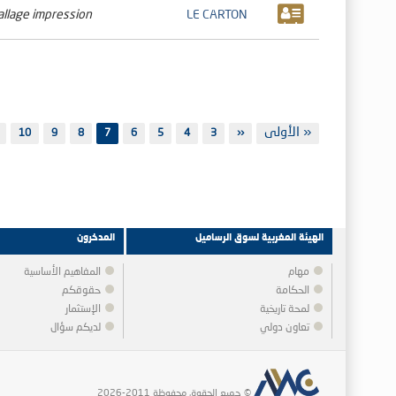
llage impression
LE CARTON
Pagination
First
« الأولى
‹‹
3
Previous
الصفحة
4
الصفحة
5
الصفحة
6
الصفحة
7
8
الصفحة
9
الصفحة
10
الصفحة
page
page
الهيئة المغربية لسوق الرساميل
المدخرون
مهام
المفاهيم الأساسية
الحكامة
حقوقكم
لمحة تاريخية
الإستثمار
تعاون دولي
لديكم سؤال
© جميع الحقوق محفوظة 2011-2026