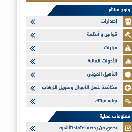
VEOLIA ENVIRONNEMENT - تؤشر الهيئة المغربية لسوق الرساميل
ولوج مباشر
على المنشور النهائي المتعلق بالزيادة في الرأسمال المخصصة لأجراء
المجموعة
إصدارات
29/07/2026
قوانين و أنظمة
وفابايل - التحيين السنوي لملف المعلومات المتعلق ببرنامج إصدار
سندات شركات التمويل
قرارات
29/07/2026
تهنئة بمناسبة عيد العرش المجيد
الأدوات المالية
29/07/2026
التأهيل المهني
تنشر الهيئة المغربية لسوق الرساميل العدد الرابع عشر من مجلة سوق
الرساميل
مكافحة غسل الأموال وتمويل الإرهاب
28/07/2026
Med Paper - تجاوز حد المساهمة 5%
بوابة فينتك
24/07/2026
Saham Leasing - التحيين السنوي لملف المعلومات المتعلق ببرنامج
معلومات عملية
إصدار سندات شركات التمويل
تحقق من رخصة اعتماد/تأشيرة