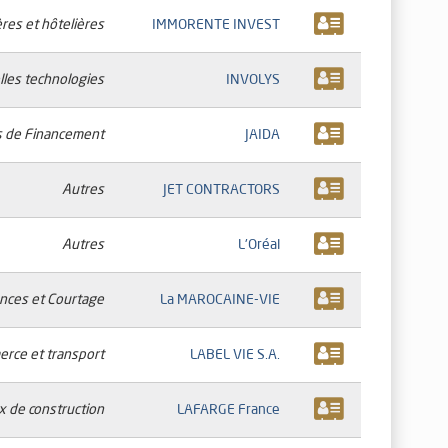
res et hôtelières
IMMORENTE INVEST
les technologies
INVOLYS
s de Financement
JAIDA
Autres
JET CONTRACTORS
Autres
L'Oréal
nces et Courtage
La MAROCAINE-VIE
rce et transport
LABEL VIE S.A.
x de construction
LAFARGE France