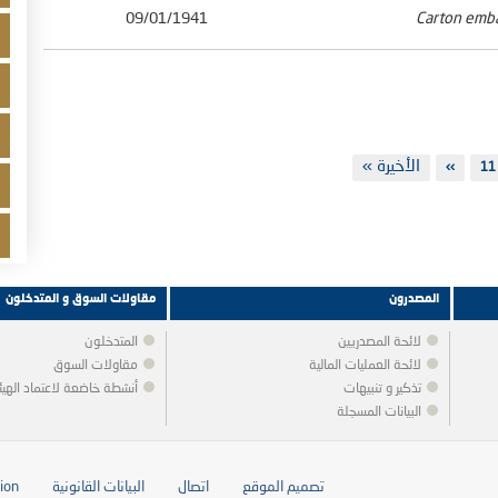
09/01/1941
Carton emba
Last
الأخيرة »
11
الصفحة
››
Next
page
page
المصدرون
مقاولات السوق و المتدخلون
لائحة المصدريين
المتدخلون
لائحة العمليات المالية
مقاولات السوق
تذكير و تنبيهات
أنشطة خاضعة لاعتماد الهيئ
البيانات المسجلة
تصميم الموقع
اتصال
البيانات القانونية
tion