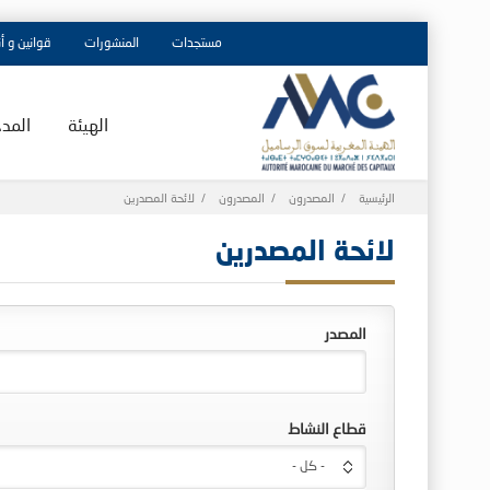
مستجدات
المنشورات
قوانين و أ
الهيئة
المد
Breadcrumb
الرئيسية
المصدرون
المصدرون
لائحة المصدرين
لائحة المصدرين
المصدر
قطاع النشاط
- كل -