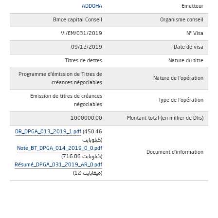
ADDOHA
Emetteur
Bmce capital Conseil
Organisme conseil
VI/EM/031/2019
N° Visa
09/12/2019
Date de visa
Titres de dettes
Nature du titre
Programme d'émission de Titres de
Nature de l'opération
créances négociables
Emission de titres de créances
Type de l'opération
négociables
1000000.00
Montant total (en millier de Dhs)
DR_DPGA_013_2019_1.pdf
(450.46
كيلوبايت)
Note_BT_DPGA_014_2019_0_0.pdf
Document d'information
(716.86 كيلوبايت)
Résumé_DPGA_031_2019_AR_0.pdf
(12 ميغابايت)