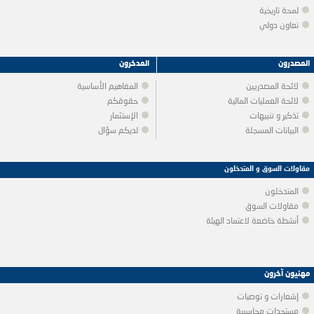
لمحة تاريخية
تعاون دولي
المصدرون
المدخرون
لائحة المصدريين
المفاهيم الأساسية
لائحة العمليات المالية
حقوقكم
تذكير و تنبيهات
الإستثمار
البيانات المسجلة
لديكم سؤال
مقاولات السوق و المتدخلون
المتدخلون
مقاولات السوق
أنشطة خاضعة لاعتماد الهيئة
مهنيون آخرون
إشعارات و توصيات
مستجدات محاسبية