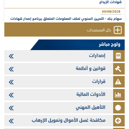
شهادات الإيداع
03/08/2026
سهام بنك - التحيين السنوي لملف المعلومات المتعلق ببرنامج إصدار شهادات
الإيداع
كل المستجدات
31/07/2026
VEOLIA ENVIRONNEMENT - تؤشر الهيئة المغربية لسوق الرساميل على
ولوج مباشر
المنشور النهائي المتعلق بالزيادة في الرأسمال المخصصة لأجراء المجموعة
إصدارات
29/07/2026
وفابايل - التحيين السنوي لملف المعلومات المتعلق ببرنامج إصدار سندات
قوانين و أنظمة
شركات التمويل
29/07/2026
قرارات
تهنئة بمناسبة عيد العرش المجيد
الأدوات المالية
29/07/2026
تنشر الهيئة المغربية لسوق الرساميل العدد الرابع عشر من مجلة سوق الرساميل
التأهيل المهني
28/07/2026
Med Paper - تجاوز حد المساهمة 5%
مكافحة غسل الأموال وتمويل الإرهاب
24/07/2026