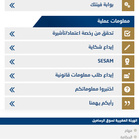
بوابة فينتك
Saham Leasing - التحيين السنوي لملف المعلومات المتعلق ببرنامج إصدار
سندات شركات التمويل
معلومات عملية
تحقق من رخصة اعتماد/تأشيرة
إيداع شكاية
SESAM
إيداع طلب معلومات قانونية
اختبروا معلوماتكم
رأيكم يهمنا
الهيئة المغربية لسوق الرساميل
مهام
الحكامة