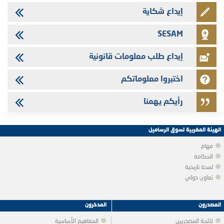
إيداع شكاية
SESAM
إيداع طلب معلومات قانونية
اختبروا معلوماتكم
رأيكم يهمنا
الهيئة المغربية لسوق الرساميل
مهام
الحكامة
لمحة تاريخية
تعاون دولي
المصدرون
المدخرون
لائحة المصدريين
المفاهيم الأساسية