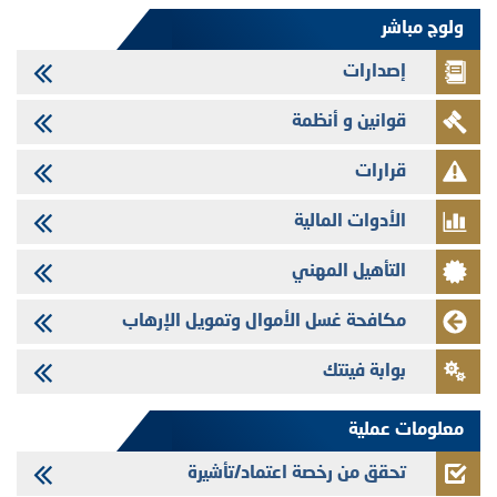
VEOLIA ENVIRONNEMENT - تؤشر الهيئة المغربية لسوق الرساميل على
ولوج مباشر
المنشور النهائي المتعلق بالزيادة في الرأسمال المخصصة لأجراء المجموعة
إصدارات
29/07/2026
وفابايل - التحيين السنوي لملف المعلومات المتعلق ببرنامج إصدار سندات
قوانين و أنظمة
شركات التمويل
29/07/2026
قرارات
تهنئة بمناسبة عيد العرش المجيد
الأدوات المالية
29/07/2026
تنشر الهيئة المغربية لسوق الرساميل العدد الرابع عشر من مجلة سوق الرساميل
التأهيل المهني
28/07/2026
Med Paper - تجاوز حد المساهمة 5%
مكافحة غسل الأموال وتمويل الإرهاب
24/07/2026
بوابة فينتك
Saham Leasing - التحيين السنوي لملف المعلومات المتعلق ببرنامج إصدار
سندات شركات التمويل
معلومات عملية
تحقق من رخصة اعتماد/تأشيرة