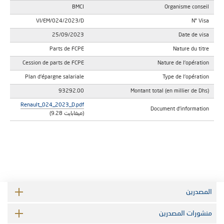
BMCI
Organisme conseil
VI/EM/024/2023/D
N° Visa
25/09/2023
Date de visa
Parts de FCPE
Nature du titre
Cession de parts de FCPE
Nature de l'opération
Plan d'épargne salariale
Type de l'opération
93292.00
Montant total (en millier de Dhs)
Renault_024_2023_D.pdf
Document d'information
(9.28 ميغابايت)
المصدرين
منشورات المصدرين