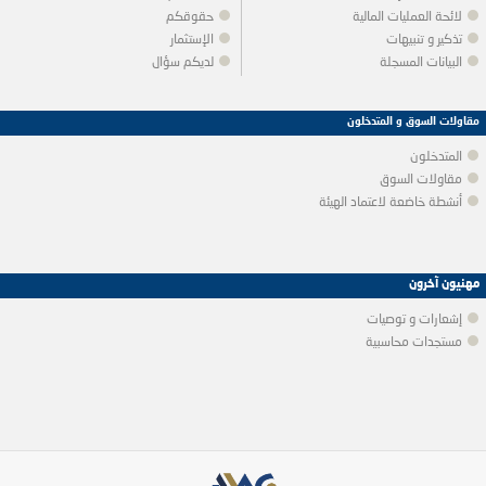
لائحة العمليات المالية
حقوقكم
تذكير و تنبيهات
الإستثمار
البيانات المسجلة
لديكم سؤال
مقاولات السوق و المتدخلون
المتدخلون
مقاولات السوق
أنشطة خاضعة لاعتماد الهيئة
مهنيون آخرون
إشعارات و توصيات
مستجدات محاسبية