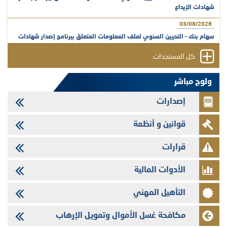
شهادات الإيداع
03/08/2026
سهام بنك - التحيين السنوي لملف المعلومات المتعلق ببرنامج إصدار شهادات
الإيداع
كل المستجدات
31/07/2026
VEOLIA ENVIRONNEMENT - تؤشر الهيئة المغربية لسوق الرساميل على
ولوج مباشر
المنشور النهائي المتعلق بالزيادة في الرأسمال المخصصة لأجراء المجموعة
إصدارات
29/07/2026
وفابايل - التحيين السنوي لملف المعلومات المتعلق ببرنامج إصدار سندات
قوانين و أنظمة
شركات التمويل
29/07/2026
قرارات
تهنئة بمناسبة عيد العرش المجيد
الأدوات المالية
29/07/2026
تنشر الهيئة المغربية لسوق الرساميل العدد الرابع عشر من مجلة سوق الرساميل
التأهيل المهني
28/07/2026
Med Paper - تجاوز حد المساهمة 5%
مكافحة غسل الأموال وتمويل الإرهاب