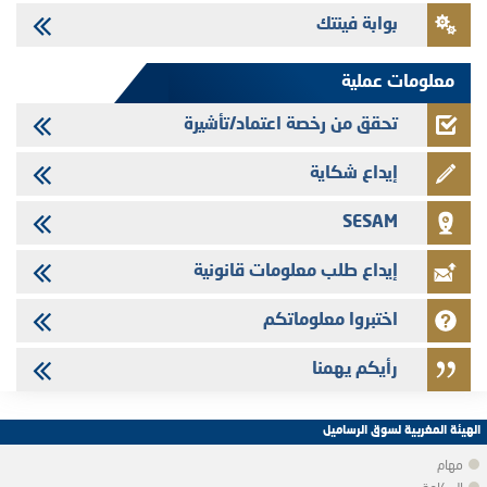
24/07/2026
بوابة فينتك
Saham Leasing - التحيين السنوي لملف المعلومات المتعلق ببرنامج إصدار
سندات شركات التمويل
معلومات عملية
تحقق من رخصة اعتماد/تأشيرة
إيداع شكاية
SESAM
إيداع طلب معلومات قانونية
اختبروا معلوماتكم
رأيكم يهمنا
الهيئة المغربية لسوق الرساميل
مهام