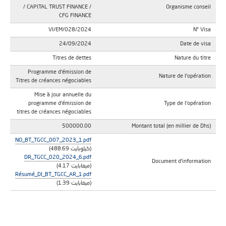
/ CAPITAL TRUST FINANCE /
Organisme conseil
CFG FINANCE
VI/EM/028/2024
N° Visa
24/09/2024
Date de visa
Titres de dettes
Nature du titre
Programme d'émission de
Nature de l'opération
Titres de créances négociables
Mise à jour annuelle du
programme d'émission de
Type de l'opération
titres de créances négociables
500000.00
Montant total (en millier de Dhs)
NO_BT_TGCC_007_2023_1.pdf
(488.69 كيلوبايت)
DR_TGCC_020_2024_6.pdf
Document d'information
(4.17 ميغابايت)
Résumé_DI_BT_TGCC_AR_1.pdf
(1.39 ميغابايت)