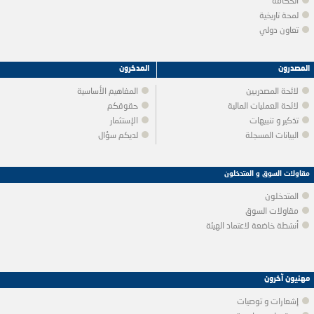
الحكامة
لمحة تاريخية
تعاون دولي
المصدرون
المدخرون
لائحة المصدريين
المفاهيم الأساسية
لائحة العمليات المالية
حقوقكم
تذكير و تنبيهات
الإستثمار
البيانات المسجلة
لديكم سؤال
مقاولات السوق و المتدخلون
المتدخلون
مقاولات السوق
أنشطة خاضعة لاعتماد الهيئة
مهنيون آخرون
إشعارات و توصيات