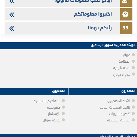
إيداع طلب معلومات قانونية
اختبروا معلوماتكم
رأيكم يهمنا
الهيئة المغربية لسوق الرساميل
مهام
الحكامة
لمحة تاريخية
تعاون دولي
المصدرون
المدخرون
لائحة المصدريين
المفاهيم الأساسية
لائحة العمليات المالية
حقوقكم
تذكير و تنبيهات
الإستثمار
البيانات المسجلة
لديكم سؤال