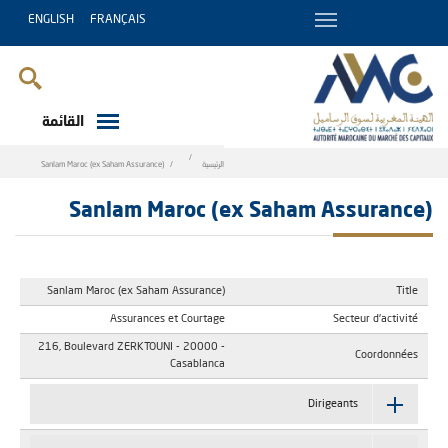
ENGLISH
FRANÇAIS
القائمة
Breadcrumb
الرئيسية
Sanlam Maroc (ex Saham Assurance)
Sanlam Maroc (ex Saham Assurance)
Sanlam Maroc (ex Saham Assurance)
Title
Assurances et Courtage
Secteur d'activité
216, Boulevard ZERKTOUNI - 20000 -
Coordonnées
Casablanca
Dirigeants