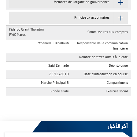
Membres de l'organe de gouvernance
Principaux actionnaires
Fidaroc Grant Thornton
Commissaires aux comptes
PWC Maroc
M'hamed El Khalloufi
Responsable de la communication
financière
Nombre de titres admis à la cote
Said Zelmade
Déontologue
22/11/2010
Date d'introduction en bourse
Marché Principal B
Compartiment
Année civile
Exercice social
آخر الأخبار