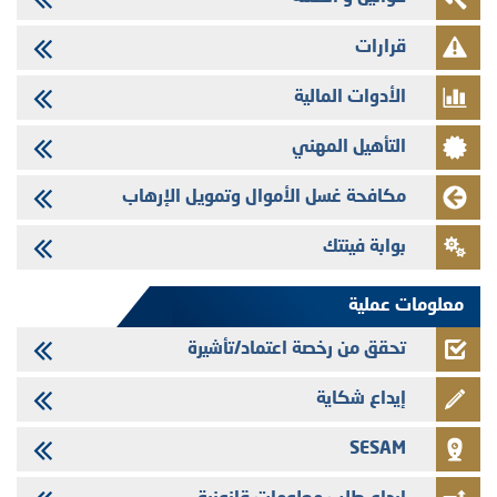
29/07/2026
قرارات
تهنئة بمناسبة عيد العرش المجيد
الأدوات المالية
29/07/2026
تنشر الهيئة المغربية لسوق الرساميل العدد الرابع عشر من مجلة سوق الرساميل
التأهيل المهني
28/07/2026
Med Paper - تجاوز حد المساهمة 5%
مكافحة غسل الأموال وتمويل الإرهاب
24/07/2026
بوابة فينتك
Saham Leasing - التحيين السنوي لملف المعلومات المتعلق ببرنامج إصدار
سندات شركات التمويل
معلومات عملية
تحقق من رخصة اعتماد/تأشيرة
إيداع شكاية
SESAM