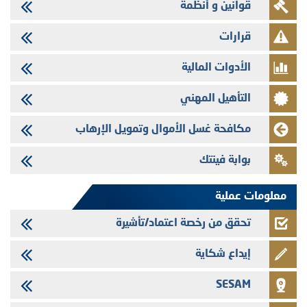
قوانين و أنظمة
شركات التمويل
29/07/2026
قرارات
تهنئة بمناسبة عيد العرش المجيد
الأدوات المالية
29/07/2026
تنشر الهيئة المغربية لسوق الرساميل العدد الرابع عشر من مجلة سوق الرساميل
التأهيل المهني
28/07/2026
Med Paper - تجاوز حد المساهمة 5%
مكافحة غسل الأموال وتمويل الإرهاب
24/07/2026
بوابة فينتك
Saham Leasing - التحيين السنوي لملف المعلومات المتعلق ببرنامج إصدار
سندات شركات التمويل
معلومات عملية
تحقق من رخصة اعتماد/تأشيرة
إيداع شكاية
SESAM