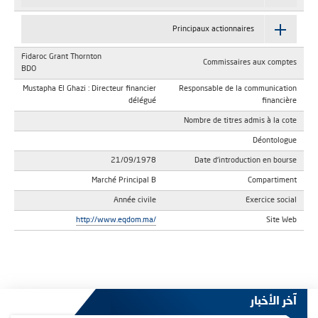
Principaux actionnaires
Fidaroc Grant Thornton
Commissaires aux comptes
BDO
Mustapha El Ghazi : Directeur financier
Responsable de la communication
délégué
financière
Nombre de titres admis à la cote
Déontologue
21/09/1978
Date d'introduction en bourse
Marché Principal B
Compartiment
Année civile
Exercice social
http://www.eqdom.ma/
Site Web
آخر الأخبار