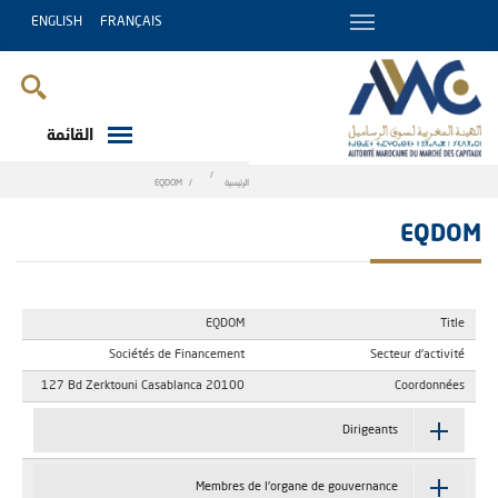
ENGLISH
FRANÇAIS
القائمة
Breadcrumb
الرئيسية
EQDOM
EQDOM
EQDOM
Title
Sociétés de Financement
Secteur d'activité
127 Bd Zerktouni Casablanca 20100
Coordonnées
Dirigeants
Membres de l'organe de gouvernance