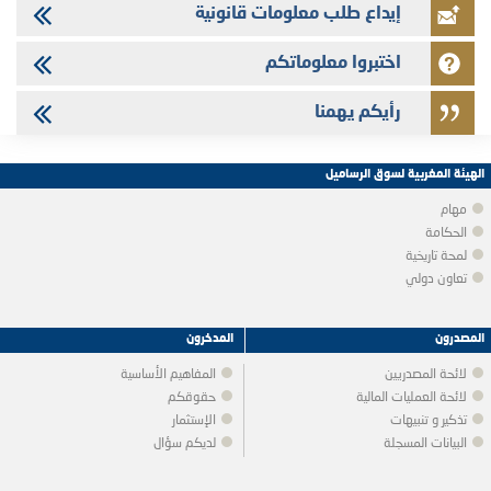
إيداع طلب معلومات قانونية
اختبروا معلوماتكم
رأيكم يهمنا
الهيئة المغربية لسوق الرساميل
مهام
الحكامة
لمحة تاريخية
تعاون دولي
المصدرون
المدخرون
لائحة المصدريين
المفاهيم الأساسية
لائحة العمليات المالية
حقوقكم
تذكير و تنبيهات
الإستثمار
البيانات المسجلة
لديكم سؤال