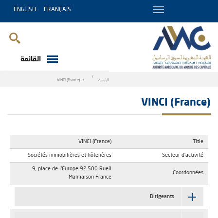
ENGLISH
FRANÇAIS
القائمة
Breadcrumb
الرئيسية
VINCI (France)
VINCI (France)
VINCI (France)
Title
Sociétés immobilières et hôtelières
Secteur d'activité
9, place de l'Europe 92.500 Rueil
Coordonnées
Malmaison France
Dirigeants