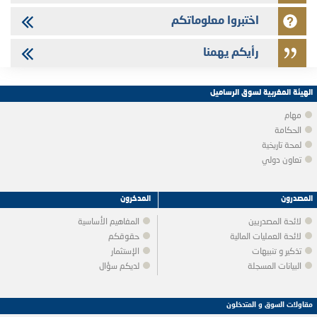
اختبروا معلوماتكم
رأيكم يهمنا
الهيئة المغربية لسوق الرساميل
مهام
الحكامة
لمحة تاريخية
تعاون دولي
المصدرون
المدخرون
لائحة المصدريين
المفاهيم الأساسية
لائحة العمليات المالية
حقوقكم
تذكير و تنبيهات
الإستثمار
البيانات المسجلة
لديكم سؤال
مقاولات السوق و المتدخلون