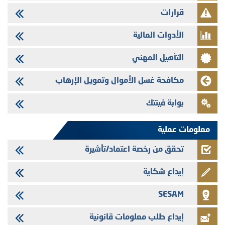
29/07/2026
قرارات
تهنئة بمناسبة عيد العرش المجيد
الأدوات المالية
29/07/2026
تنشر الهيئة المغربية لسوق الرساميل العدد الرابع عشر من مجلة سوق الرساميل
التأهيل المهني
28/07/2026
Med Paper - تجاوز حد المساهمة 5%
مكافحة غسل الأموال وتمويل الإرهاب
24/07/2026
بوابة فينتك
Saham Leasing - التحيين السنوي لملف المعلومات المتعلق ببرنامج إصدار
سندات شركات التمويل
معلومات عملية
تحقق من رخصة اعتماد/تأشيرة
إيداع شكاية
SESAM
إيداع طلب معلومات قانونية