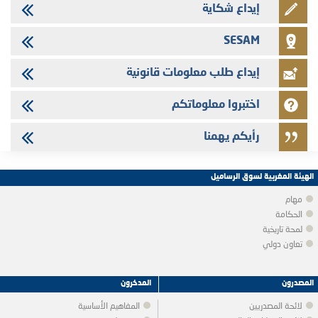
إيداع شكاية
SESAM
إيداع طلب معلومات قانونية
اختبروا معلوماتكم
رأيكم يهمنا
الهيئة المغربية لسوق الرساميل
مهام
الحكامة
لمحة تاريخية
تعاون دولي
المصدرون
المدخرون
لائحة المصدريين
المفاهيم الأساسية