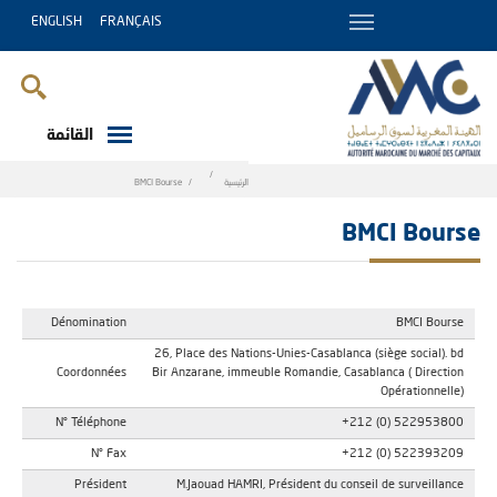
ENGLISH
FRANÇAIS
القائمة
Breadcrumb
الرئيسية
BMCI Bourse
BMCI Bourse
Dénomination
BMCI Bourse
26, Place des Nations-Unies-Casablanca (siège social). bd
Coordonnées
Bir Anzarane, immeuble Romandie, Casablanca ( Direction
Opérationnelle)
N° Téléphone
+212 (0) 522953800
N° Fax
+212 (0) 522393209
Président
M.Jaouad HAMRI, Président du conseil de surveillance