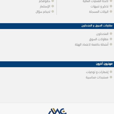
لائحة العمليات المالية
حقوقكم
تذكير و تنبيهات
الإستثمار
البيانات المسجلة
لديكم سؤال
مقاولات السوق و المتدخلون
المتدخلون
مقاولات السوق
أنشطة خاضعة لاعتماد الهيئة
مهنيون آخرون
إشعارات و توصيات
مستجدات محاسبية