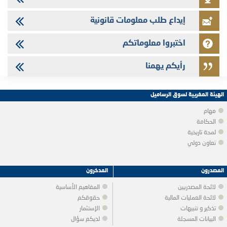
إيداع طلب معلومات قانونية
اختبروا معلوماتكم
رأيكم يهمنا
الهيئة المغربية لسوق الرساميل
مهام
الحكامة
لمحة تاريخية
تعاون دولي
المصدرون
المدخرون
لائحة المصدريين
المفاهيم الأساسية
لائحة العمليات المالية
حقوقكم
تذكير و تنبيهات
الإستثمار
البيانات المسجلة
لديكم سؤال