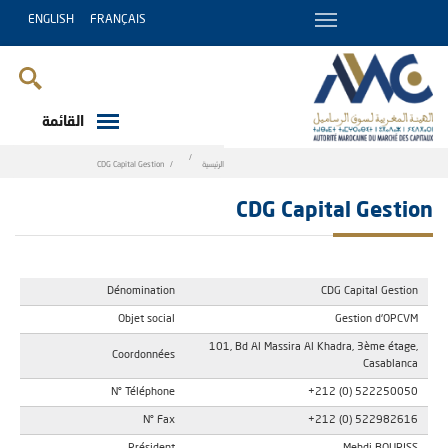
ENGLISH
FRANÇAIS
القائمة
Breadcrumb
الرئيسية
CDG Capital Gestion
CDG Capital Gestion
Dénomination
CDG Capital Gestion
Objet social
Gestion d'OPCVM
101, Bd Al Massira Al Khadra, 3ème étage,
Coordonnées
Casablanca
N° Téléphone
+212 (0) 522250050
N° Fax
+212 (0) 522982616