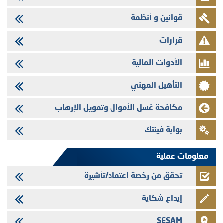
وفابايل - التحيين السنوي لملف المعلومات المتعلق ببرنامج إصدار سندات
قوانين و أنظمة
شركات التمويل
29/07/2026
قرارات
تهنئة بمناسبة عيد العرش المجيد
الأدوات المالية
29/07/2026
تنشر الهيئة المغربية لسوق الرساميل العدد الرابع عشر من مجلة سوق الرساميل
التأهيل المهني
28/07/2026
Med Paper - تجاوز حد المساهمة 5%
مكافحة غسل الأموال وتمويل الإرهاب
24/07/2026
بوابة فينتك
Saham Leasing - التحيين السنوي لملف المعلومات المتعلق ببرنامج إصدار
سندات شركات التمويل
معلومات عملية
تحقق من رخصة اعتماد/تأشيرة
إيداع شكاية
SESAM