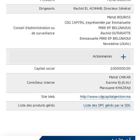
Président
Mehdi BOURISS
Dirigeants
Rachid EL ACHHAB, Directeur Général
Mehdi BOURISS
CDG CAPITAL (représentée par Emmanuelle
Conseil d'administration ou
MIRE EP BELGNAOUI)
de surveillance
Rachid OUTARIATTE
Emmanuelle MIRE EP BELGNAOUI
Noreddine LOUALI
Actionnaires
Capital social
1000000.00
Mehdi CHIKAR
Contrôleur interne
Karima EJ-JILALI
Marouane KHAZRAJI
Site Web
http://www.cdgcapitalgestion.ma
Liste des produits gérés
Liste des OPC gérés par la SDG