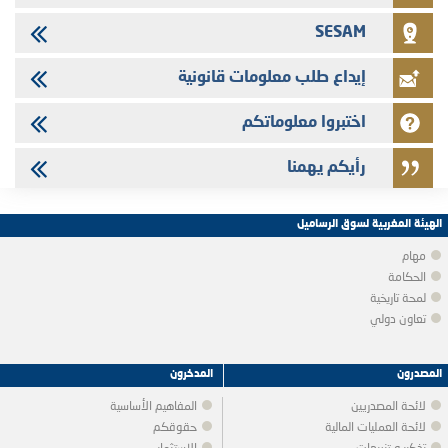
SESAM
إيداع طلب معلومات قانونية
اختبروا معلوماتكم
رأيكم يهمنا
الهيئة المغربية لسوق الرساميل
مهام
الحكامة
لمحة تاريخية
تعاون دولي
المصدرون
المدخرون
لائحة المصدريين
المفاهيم الأساسية
لائحة العمليات المالية
حقوقكم