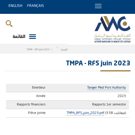
ENGLISH
FRANÇAIS
القائمة
Breadcrumb
الرئيسية
TMPA - RFS juin 2023
TMPA - RFS juin 2023
Emetteur
Tanger Med Port Authority
Année
2023
Rapports financiers
Rapports 1er semestre
(3.58 ميغابايت)
TMPA_RFS_juin_2023.pdf
Pièce jointe