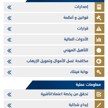
إصدارات
29/07/2026
وفابايل - التحيين السنوي لملف المعلومات المتعلق ببرنامج إصدار سندات
قوانين و أنظمة
شركات التمويل
29/07/2026
قرارات
تهنئة بمناسبة عيد العرش المجيد
الأدوات المالية
29/07/2026
تنشر الهيئة المغربية لسوق الرساميل العدد الرابع عشر من مجلة سوق الرساميل
التأهيل المهني
28/07/2026
Med Paper - تجاوز حد المساهمة 5%
مكافحة غسل الأموال وتمويل الإرهاب
24/07/2026
بوابة فينتك
Saham Leasing - التحيين السنوي لملف المعلومات المتعلق ببرنامج إصدار
سندات شركات التمويل
معلومات عملية
تحقق من رخصة اعتماد/تأشيرة
إيداع شكاية