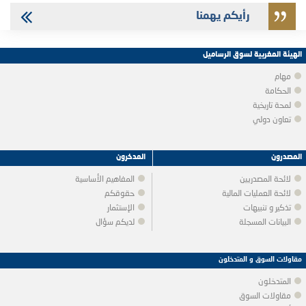
رأيكم يهمنا
الهيئة المغربية لسوق الرساميل
مهام
الحكامة
لمحة تاريخية
تعاون دولي
المصدرون
المدخرون
لائحة المصدريين
المفاهيم الأساسية
لائحة العمليات المالية
حقوقكم
تذكير و تنبيهات
الإستثمار
البيانات المسجلة
لديكم سؤال
مقاولات السوق و المتدخلون
المتدخلون
مقاولات السوق