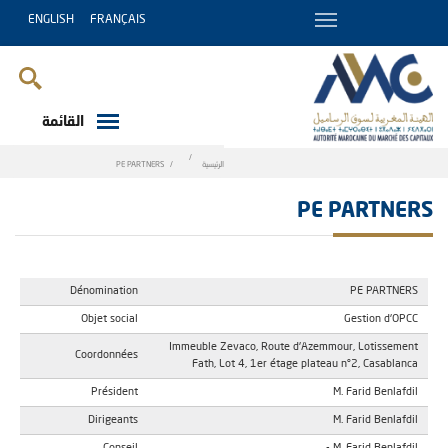
ENGLISH
FRANÇAIS
القائمة
Breadcrumb
الرئيسية
PE PARTNERS
PE PARTNERS
Dénomination
PE PARTNERS
Objet social
Gestion d'OPCC
Immeuble Zevaco, Route d'Azemmour, Lotissement
Coordonnées
Fath, Lot 4, 1er étage plateau n°2, Casablanca
Président
M. Farid Benlafdil
Dirigeants
M. Farid Benlafdil