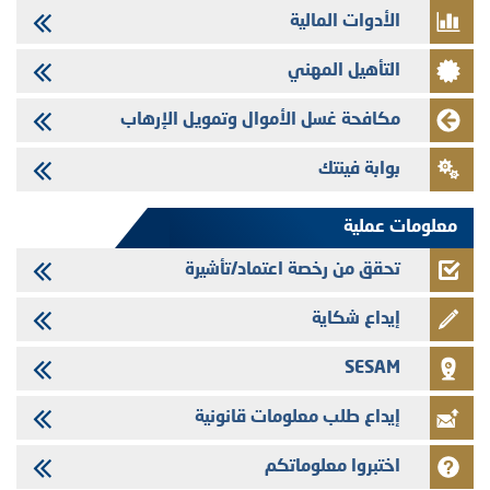
الأدوات المالية
29/07/2026
تنشر الهيئة المغربية لسوق الرساميل العدد الرابع عشر من مجلة سوق الرساميل
التأهيل المهني
28/07/2026
Med Paper - تجاوز حد المساهمة 5%
مكافحة غسل الأموال وتمويل الإرهاب
24/07/2026
بوابة فينتك
Saham Leasing - التحيين السنوي لملف المعلومات المتعلق ببرنامج إصدار
سندات شركات التمويل
معلومات عملية
تحقق من رخصة اعتماد/تأشيرة
إيداع شكاية
SESAM
إيداع طلب معلومات قانونية
اختبروا معلوماتكم