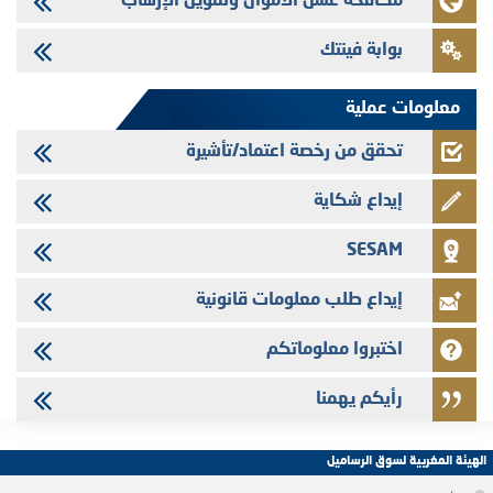
مكافحة غسل الأموال وتمويل الإرهاب
24/07/2026
بوابة فينتك
Jaida - التحيين السنوي لملف المعلومات المتعلق ببرنامج إصدار سندات
شركات التمويل
معلومات عملية
تحقق من رخصة اعتماد/تأشيرة
إيداع شكاية
SESAM
إيداع طلب معلومات قانونية
اختبروا معلوماتكم
رأيكم يهمنا
الهيئة المغربية لسوق الرساميل