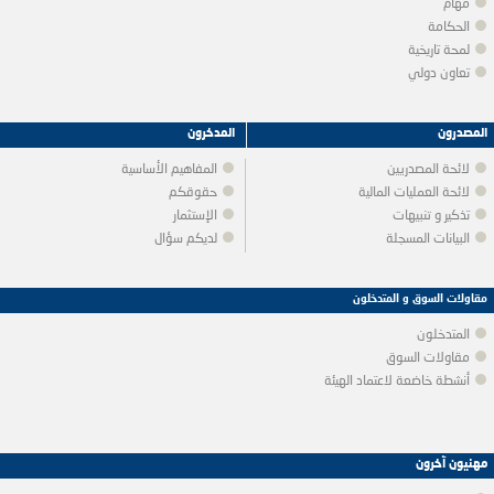
مهام
الحكامة
لمحة تاريخية
تعاون دولي
المصدرون
المدخرون
لائحة المصدريين
المفاهيم الأساسية
لائحة العمليات المالية
حقوقكم
تذكير و تنبيهات
الإستثمار
البيانات المسجلة
لديكم سؤال
مقاولات السوق و المتدخلون
المتدخلون
مقاولات السوق
أنشطة خاضعة لاعتماد الهيئة
مهنيون آخرون