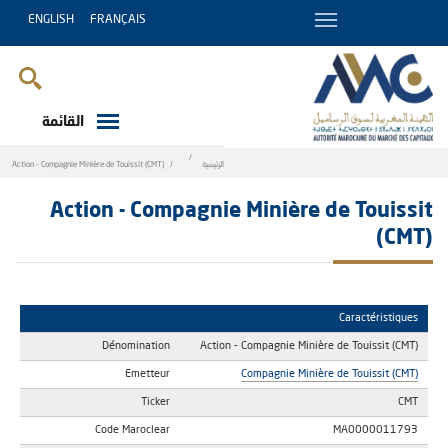
ENGLISH
FRANÇAIS
القائمة
Breadcrumb
الرئيسية
Action - Compagnie Minière de Touissit (CMT)
Action - Compagnie Minière de Touissit
(CMT)
Caractéristiques
Dénomination
Action - Compagnie Minière de Touissit (CMT)
Emetteur
Compagnie Minière de Touissit (CMT)
Ticker
CMT
Code Maroclear
MA0000011793