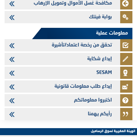
سندات شركات التمويل
مكافحة غسل الأموال وتمويل الإرهاب
24/07/2026
بوابة فينتك
Jaida - التحيين السنوي لملف المعلومات المتعلق ببرنامج إصدار سندات
شركات التمويل
معلومات عملية
تحقق من رخصة اعتماد/تأشيرة
إيداع شكاية
SESAM
إيداع طلب معلومات قانونية
اختبروا معلوماتكم
رأيكم يهمنا
الهيئة المغربية لسوق الرساميل