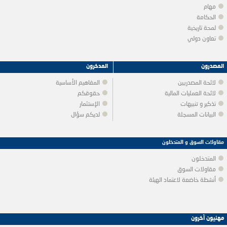
مهام
الحكامة
لمحة تاريخية
تعاون دولي
المصدرون
المدخرون
لائحة المصدريين
المفاهيم الأساسية
لائحة العمليات المالية
حقوقكم
تذكير و تنبيهات
الإستثمار
البيانات المسجلة
لديكم سؤال
مقاولات السوق و المتدخلون
المتدخلون
مقاولات السوق
أنشطة خاضعة لاعتماد الهيئة
مهنيون آخرون