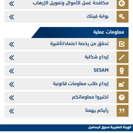
Med Paper - تجاوز حد المساهمة 5%
مكافحة غسل الأموال وتمويل الإرهاب
24/07/2026
بوابة فينتك
Saham Leasing - التحيين السنوي لملف المعلومات المتعلق ببرنامج إصدار
سندات شركات التمويل
معلومات عملية
تحقق من رخصة اعتماد/تأشيرة
إيداع شكاية
SESAM
إيداع طلب معلومات قانونية
اختبروا معلوماتكم
رأيكم يهمنا
الهيئة المغربية لسوق الرساميل