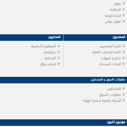
مهام
الحكامة
لمحة تاريخية
تعاون دولي
المصدرون
المدخرون
لائحة المصدريين
المفاهيم الأساسية
لائحة العمليات المالية
حقوقكم
تذكير و تنبيهات
الإستثمار
البيانات المسجلة
لديكم سؤال
مقاولات السوق و المتدخلون
المتدخلون
مقاولات السوق
أنشطة خاضعة لاعتماد الهيئة
مهنيون آخرون