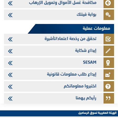
Med Paper - تجاوز حد المساهمة 5%
مكافحة غسل الأموال وتمويل الإرهاب
24/07/2026
بوابة فينتك
Saham Leasing - التحيين السنوي لملف المعلومات المتعلق ببرنامج إصدار
سندات شركات التمويل
معلومات عملية
تحقق من رخصة اعتماد/تأشيرة
إيداع شكاية
SESAM
إيداع طلب معلومات قانونية
اختبروا معلوماتكم
رأيكم يهمنا
الهيئة المغربية لسوق الرساميل