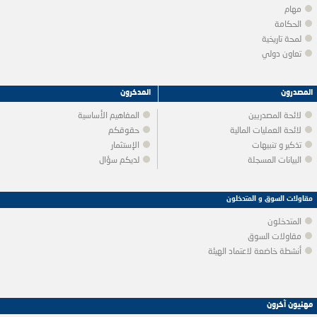
مهام
الحكامة
لمحة تاريخية
تعاون دولي
المصدرون
المدخرون
لائحة المصدريين
المفاهيم الأساسية
لائحة العمليات المالية
حقوقكم
تذكير و تنبيهات
الإستثمار
البيانات المسجلة
لديكم سؤال
مقاولات السوق و المتدخلون
المتدخلون
مقاولات السوق
أنشطة خاضعة لاعتماد الهيئة
مهنيون آخرون